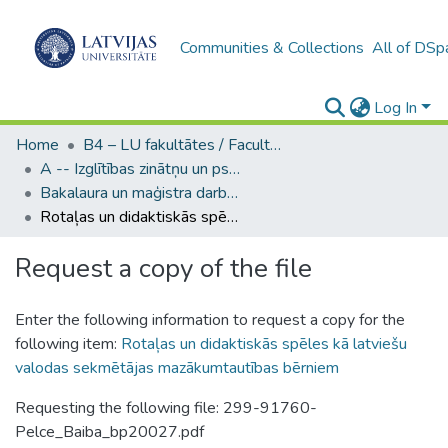
Communities & Collections
All of DSp
Log In
Home
B4 – LU fakultātes / Faculties of the UL
A -- Izglītības zinātņu un psiholoģijas fakultāte / Faculty of Education Sciences and Psychology
Bakalaura un maģistra darbi (PPMF) / Bachelor's and Master's theses
Rotaļas un didaktiskās spēles kā latviešu valodas sekmētājas mazākumtautības bērniem
Request a copy of the file
Enter the following information to request a copy for the
following item:
Rotaļas un didaktiskās spēles kā latviešu
valodas sekmētājas mazākumtautības bērniem
Requesting the following file: 299-91760-
Pelce_Baiba_bp20027.pdf