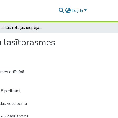
Log In
Didaktiskās rotaļas iespējas 5 - 6 gadus vecu bērnu lasītprasmes attīstībā
u lasītprasmes
smes attīstībā
 8 pielikumi,
adus vecu bērnu
s 5-6 gadus vecu