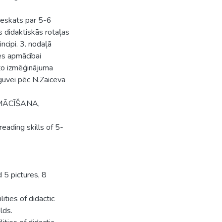
ieskats par 5-6
s didaktiskās rotaļas
ncipi. 3. nodaļā
es apmācībai
kto izmēģinājuma
guvei pēc N.Zaiceva
TMĀCĪŠANA,
eading skills of 5-
 5 pictures, 8
ities of didactic
lds.