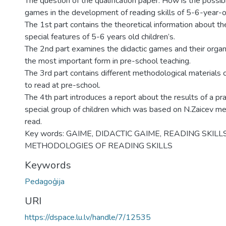
The question of the qualification paper: How is the possibil
games in the development of reading skills of 5-6-year-
The 1st part contains the theoretical information about t
special features of 5-6 years old children’s.
The 2nd part examines the didactic games and their organi
the most important form in pre-school teaching.
The 3rd part contains different methodological materials 
to read at pre-school.
The 4th part introduces a report about the results of a prac
special group of children which was based on N.Zaicev me
read.
Key words: GAIME, DIDACTIC GAIME, READING SKILLS
METHODOLOGIES OF READING SKILLS
Keywords
Pedagoģija
URI
https://dspace.lu.lv/handle/7/12535