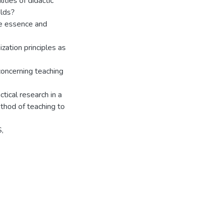
ities of didactic
olds?
he essence and
zation principles as
concerning teaching
tical research in a
thod of teaching to
,