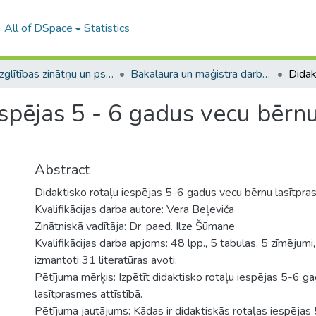
All of DSpace
Statistics
A -- Izglītības zinātņu un psiholoģijas fakultāte / Faculty of Education Sciences and Psychology
Bakalaura un maģistra darbi (PPMF) / Bachelor's and Master's theses
espējas 5 - 6 gadus vecu bērn
Abstract
Didaktisko rotaļu iespējas 5-6 gadus vecu bērnu lasītpra
Kvalifikācijas darba autore: Vera Beļeviča
Zinātniskā vadītāja: Dr. paed. Ilze Šūmane
Kvalifikācijas darba apjoms: 48 lpp., 5 tabulas, 5 zīmējumi,
izmantoti 31 literatūras avoti.
Pētījuma mērķis: Izpētīt didaktisko rotaļu iespējas 5-6 g
lasītprasmes attīstībā.
Pētījuma jautājums: Kādas ir didaktiskās rotaļas iespēja