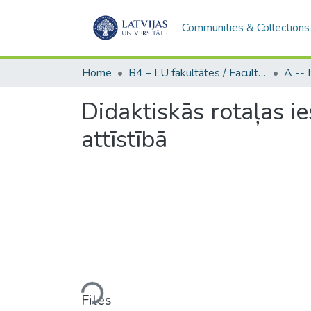
Communities & Collections
Home
B4 – LU fakultātes / Faculties of the UL
Didaktiskās rotaļas i
attīstībā
Loading...
Files