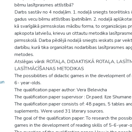
bērnu lasītprasmes attīstībā?
Darbs sastāv no 4 nodaļām. 1. nodaļā sniegts teorētisks 
gadus vecu bērnu attīstības īpatnībām. 2. nodaļā aplūkota
kā svarīgākā pirmsskolas mācību forma, to organizācijas pri
apkopota latviešu, krievu un cittautu metodika lasītprasm
pirmsskolā. Darba pēdējā nodaļā sniegts ieskats par vei
darbību, kurā tika organizētas nodarbības lasītprasmes ap
metodes.
Atslēgas vārdi: ROTAĻA, DIDAKTISKĀ ROTAĻA, LASĪ
LASĪTMĀCĪŠANAS METODIKAS
The possibilities of didactic games in the development of r
 un
6- year-olds.
The qualification paper author: Vera Belevicha
The qualification paper supervisor : Dr.paed. Ilze Shumane
The qualification paper consists of: 48 pages, 5 tables and
suplements. Were used 31 literary sources.
The goal of the qualification paper: To research the possibil
games in the development of reading skills of 5-6-year-o