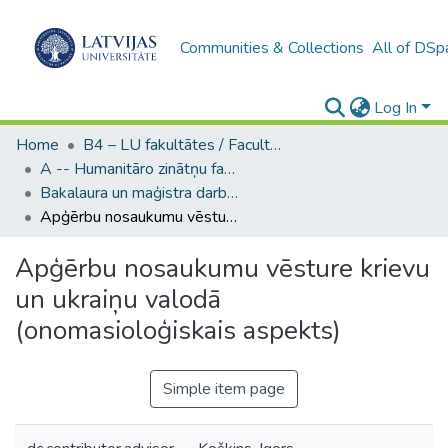
Communities & Collections
All of DSp
Log In
Home
B4 – LU fakultātes / Faculties of the UL
A -- Humanitāro zinātņu fakultāte / Faculty of Humanities
Bakalaura un maģistra darbi (HZF) / Bachelor's and Master's theses
Apģērbu nosaukumu vēsture krievu un ukraiņu valodā (onomasioloģiskais aspekts)
Apģērbu nosaukumu vēsture krievu
un ukraiņu valodā
(onomasioloģiskais aspekts)
Simple item page