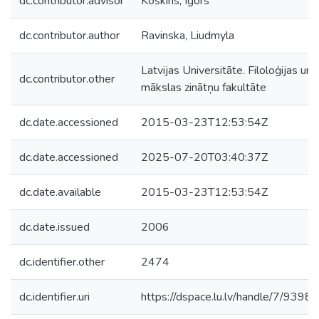
dc.contributor.advisor
Koškins, Igors
dc.contributor.author
Ravinska, Liudmyla
Latvijas Universitāte. Filoloģijas un
dc.contributor.other
mākslas zinātņu fakultāte
dc.date.accessioned
2015-03-23T12:53:54Z
dc.date.accessioned
2025-07-20T03:40:37Z
dc.date.available
2015-03-23T12:53:54Z
dc.date.issued
2006
dc.identifier.other
2474
dc.identifier.uri
https://dspace.lu.lv/handle/7/9398