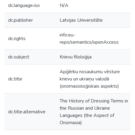
dc.language.iso
N/A
dc.publisher
Latvijas Universitāte
info:eu-
dc.rights
repo/semantics/openAccess
dc.subject
Krievu filoloģija
Apģērbu nosaukumu vēsture
dc.title
krievu un ukraiņu valodā
(onomasioloģiskais aspekts)
The History of Dressing Terms in
the Russian and Ukraine
dc.title.alternative
Languages (the Aspect of
Onomasia)