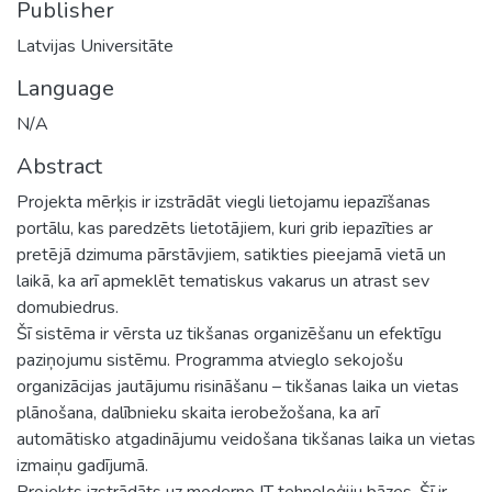
Publisher
Latvijas Universitāte
Language
N/A
Abstract
Projekta mērķis ir izstrādāt viegli lietojamu iepazīšanas
portālu, kas paredzēts lietotājiem, kuri grib iepazīties ar
pretējā dzimuma pārstāvjiem, satikties pieejamā vietā un
laikā, ka arī apmeklēt tematiskus vakarus un atrast sev
domubiedrus.
Šī sistēma ir vērsta uz tikšanas organizēšanu un efektīgu
paziņojumu sistēmu. Programma atvieglo sekojošu
organizācijas jautājumu risināšanu – tikšanas laika un vietas
plānošana, dalībnieku skaita ierobežošana, ka arī
automātisko atgadinājumu veidošana tikšanas laika un vietas
izmaiņu gadījumā.
Projekts izstrādāts uz moderno IT tehnoloģiju bāzes. Šī ir