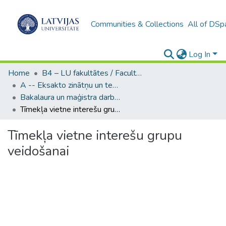
Communities & Collections
All of DSp
Log In
Home
B4 – LU fakultātes / Faculties of the UL
A -- Eksakto zinātņu un tehnoloģiju fakultāte / Faculty of Science and Technology
Bakalaura un maģistra darbi (EZTF) / Bachelor's and Master's theses
Tīmekļa vietne interešu grupu veidošanai
Tīmekļa vietne interešu grupu
veidošanai