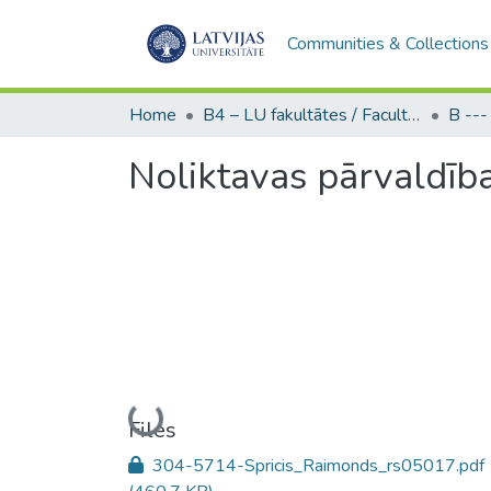
Communities & Collections
Home
B4 – LU fakultātes / Faculties of the UL
Noliktavas pārvaldīb
Loading...
Files
304-5714-Spricis_Raimonds_rs05017.pdf