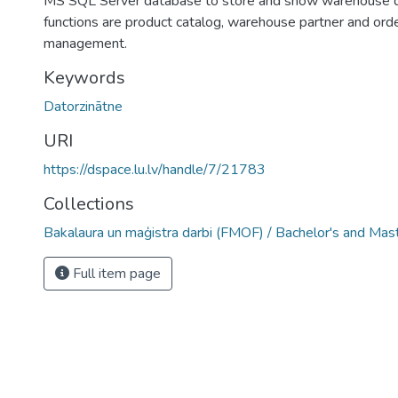
MS SQL Server database to store and show warehouse da
functions are product catalog, warehouse partner and ord
management.
Keywords
Datorzinātne
URI
https://dspace.lu.lv/handle/7/21783
Collections
Bakalaura un maģistra darbi (FMOF) / Bachelor's and Mas
Full item page