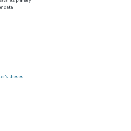
ta. Its primary
er data
ter's theses