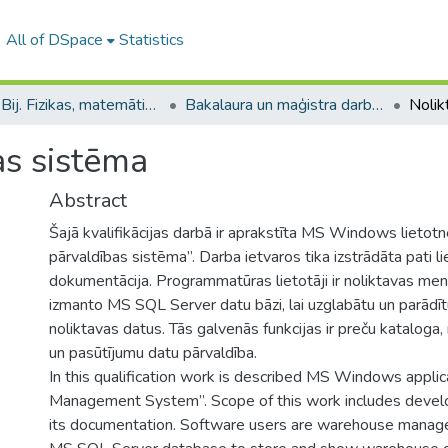
All of DSpace
Statistics
B --- Bij. Fizikas, matemātikas un optometrijas fakultātes studentu noslēguma darbi / Faculty of Physics, Mathematics and Optometry - Graduate works
Bakalaura un maģistra darbi (FMOF) / Bachelor's and Master's theses
as sistēma
Abstract
Šajā kvalifikācijas darbā ir aprakstīta MS Windows lietot
pārvaldības sistēma”. Darba ietvaros tika izstrādāta pati lie
dokumentācija. Programmatūras lietotāji ir noliktavas men
izmanto MS SQL Server datu bāzi, lai uzglabātu un parādīt
noliktavas datus. Tās galvenās funkcijas ir preču kataloga,
un pasūtījumu datu pārvaldība.
In this qualification work is described MS Windows appl
Management System”. Scope of this work includes develo
its documentation. Software users are warehouse manage