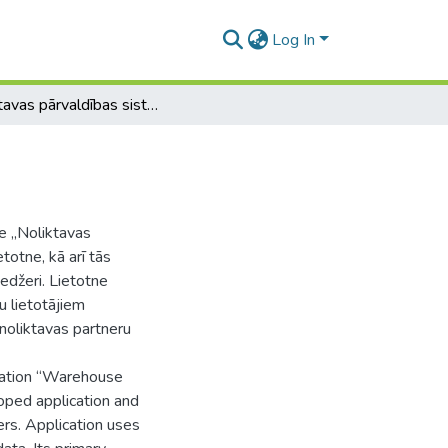
Log In
Noliktavas pārvaldības sistēma
ne „Noliktavas
totne, kā arī tās
edžeri. Lietotne
u lietotājiem
 noliktavas partneru
ication “Warehouse
ped application and
rs. Application uses