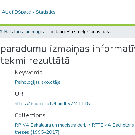
All of DSpace
Statistics
RPIVA Bakalaura un maģistra darbi / RTTEMA Bachelor's and Master's theses (1995-2017)
Jauniešu smēķēšanas paradumu izmaiņas informatīvo semināru par smēķēšanas kaitīgo ietekmi rezultātā
paradumu izmaiņas informatī
tekmi rezultātā
Keywords
Psiholoģijas skolotājs
URI
https://dspace.lu.lv/handle/7/41118
Collections
RPIVA Bakalaura un maģistra darbi / RTTEMA Bachelor's
theses (1995-2017)