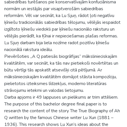
sabiedrības turēšanos pie konservatīvajām konfuciānisma
normām un iestājās par visaptverošām sabiedrības
reformām. Vēl var secināt, ka Lu Sjuņ, rādot ļoti negatīvu
ķīniešu tradicionālās sabiedrības tēlojumu, vēlējās iespaidot
izglītoto ķīniešu viedokli par ķīniešu nacionālo raksturu un
vēlējās pierādīt, ka Ķīnai ir nepieciešamas plašas reformas.
Lu Sjuņ darbam bija liela nozīme radot pozitīvu ķīniešu
nacionālā rakstura ideālu.
Pievēršoties „A Q patiesās biogrāfijas” mākslinieciskajām
kvalitātēm, var secināt, ka tās nav pietiekoši novērtētas un
būtu vērtīgi tās apskatīt atsevišķi citā pētījumā. Ar
mākslinieciskajām kvalitātēm domājot stāsta kompozīciju,
pielietotos izteiksmes līdzekļus, moderno literatūras
strāvojumu ietekmi un valodas lietojumu.
Darba apjoms ir 49 lappuses un pielikums ar trim attēliem.
The purpose of this bachelor degree final paper is to
research the content of the story The True Biography of Ah
Q written by the famous Chinese writer Lu Xun (1881 –
1936). This research shows Lu Xun’s ideas about the