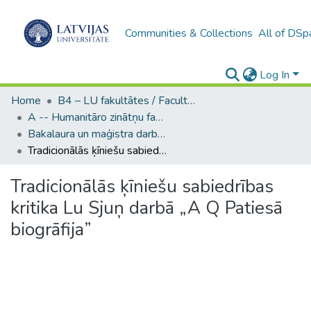
Communities & Collections
All of DSp
Log In
Home
B4 – LU fakultātes / Faculties of the UL
A -- Humanitāro zinātņu fakultāte / Faculty of Humanities
Bakalaura un maģistra darbi (HZF) / Bachelor's and Master's theses
Tradicionālās ķīniešu sabiedrības kritika Lu Sjuņ darbā „A Q Patiesā biogrāfija”
Tradicionālās ķīniešu sabiedrības
kritika Lu Sjuņ darbā „A Q Patiesā
biogrāfija”