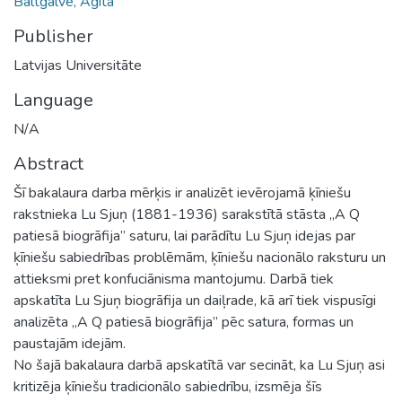
Baltgalve, Agita
Publisher
Latvijas Universitāte
Language
N/A
Abstract
Šī bakalaura darba mērķis ir analizēt ievērojamā ķīniešu
rakstnieka Lu Sjuņ (1881-1936) sarakstītā stāsta „A Q
patiesā biogrāfija” saturu, lai parādītu Lu Sjuņ idejas par
ķīniešu sabiedrības problēmām, ķīniešu nacionālo raksturu un
attieksmi pret konfuciānisma mantojumu. Darbā tiek
apskatīta Lu Sjuņ biogrāfija un daiļrade, kā arī tiek vispusīgi
analizēta „A Q patiesā biogrāfija” pēc satura, formas un
paustajām idejām.
No šajā bakalaura darbā apskatītā var secināt, ka Lu Sjuņ asi
kritizēja ķīniešu tradicionālo sabiedrību, izsmēja šīs