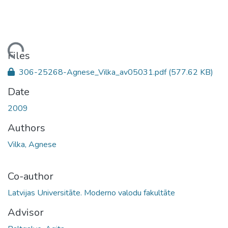
ading...
Files
306-25268-Agnese_Vilka_av05031.pdf
(577.62 KB)
Date
2009
Authors
Vilka, Agnese
Co-author
Latvijas Universitāte. Moderno valodu fakultāte
Advisor