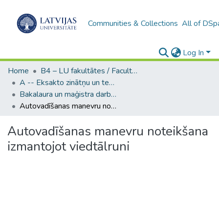
Communities & Collections
All of DSp
Log In
Home
B4 – LU fakultātes / Faculties of the UL
A -- Eksakto zinātņu un tehnoloģiju fakultāte / Faculty of Science and Technology
Bakalaura un maģistra darbi (EZTF) / Bachelor's and Master's theses
Autovadīšanas manevru noteikšana izmantojot viedtālruni
Autovadīšanas manevru noteikšana
izmantojot viedtālruni