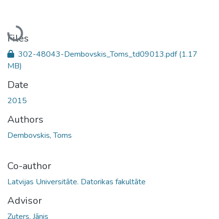
Loading...
Files
302-48043-Dembovskis_Toms_td09013.pdf
(1.17
MB)
Date
2015
Authors
Dembovskis, Toms
Co-author
Latvijas Universitāte. Datorikas fakultāte
Advisor
Zuters, Jānis