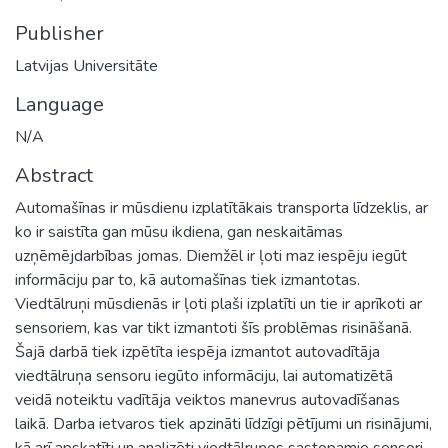
Publisher
Latvijas Universitāte
Language
N/A
Abstract
Automašīnas ir mūsdienu izplatītākais transporta līdzeklis, ar
ko ir saistīta gan mūsu ikdiena, gan neskaitāmas
uzņēmējdarbības jomas. Diemžēl ir ļoti maz iespēju iegūt
informāciju par to, kā automašīnas tiek izmantotas.
Viedtālruņi mūsdienās ir ļoti plaši izplatīti un tie ir aprīkoti ar
sensoriem, kas var tikt izmantoti šīs problēmas risināšanā.
Šajā darbā tiek izpētīta iespēja izmantot autovadītāja
viedtālruņa sensoru iegūto informāciju, lai automatizētā
veidā noteiktu vadītāja veiktos manevrus autovadīšanas
laikā. Darba ietvaros tiek apzināti līdzīgi pētījumi un risinājumi,
kā arī apskatīti un analizēti viedtālruņos sastopamie sensori