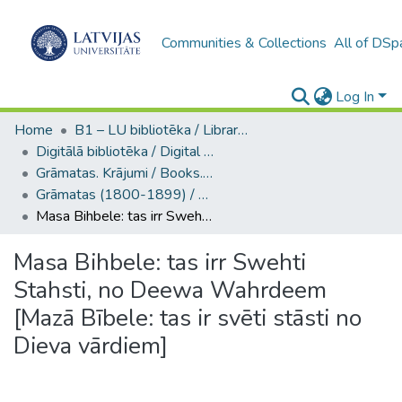
Communities & Collections
All of DSp
Log In
Home
B1 – LU bibliotēka / Library of the UL
Digitālā bibliotēka / Digital library
Grāmatas. Krājumi / Books. Collection of articles
Grāmatas (1800-1899) / Books
Masa Bihbele: tas irr Swehti Stahsti, no Deewa Wahrdeem [Mazā Bībele: tas ir svēti stāsti no Dieva vārdiem]
Masa Bihbele: tas irr Swehti
Stahsti, no Deewa Wahrdeem
[Mazā Bībele: tas ir svēti stāsti no
Dieva vārdiem]