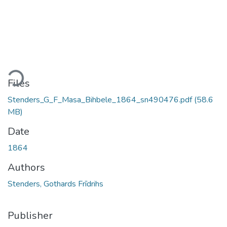
ding...
Files
Stenders_G_F_Masa_Bihbele_1864_sn490476.pdf
(58.6
MB)
Date
1864
Authors
Stenders, Gothards Frīdrihs
Publisher