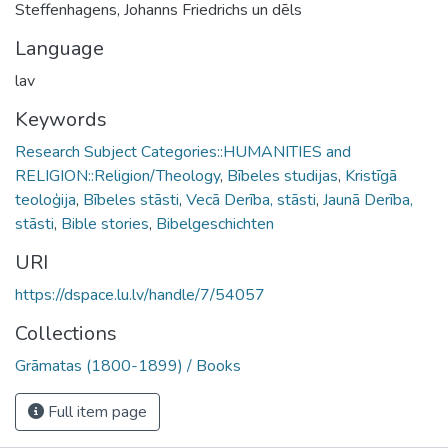
Steffenhagens, Johanns Friedrichs un dēls
Language
lav
Keywords
Research Subject Categories::HUMANITIES and
RELIGION::Religion/Theology
,
Bībeles studijas
,
Kristīgā
teoloģija
,
Bībeles stāsti
,
Vecā Derība, stāsti
,
Jaunā Derība,
stāsti
,
Bible stories
,
Bibelgeschichten
URI
https://dspace.lu.lv/handle/7/54057
Collections
Grāmatas (1800-1899) / Books
Full item page