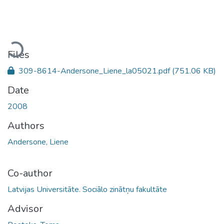
Loading...
Files
309-8614-Andersone_Liene_la05021.pdf
(751.06 KB)
Date
2008
Authors
Andersone, Liene
Co-author
Latvijas Universitāte. Sociālo zinātņu fakultāte
Advisor