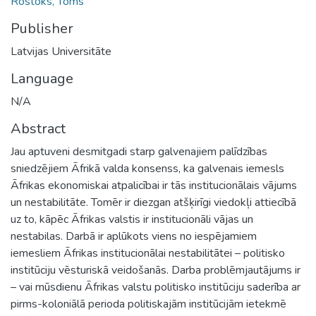
Rostoks, Toms
Publisher
Latvijas Universitāte
Language
N/A
Abstract
Jau aptuveni desmitgadi starp galvenajiem palīdzības
sniedzējiem Āfrikā valda konsenss, ka galvenais iemesls
Āfrikas ekonomiskai atpalicībai ir tās institucionālais vājums
un nestabilitāte. Tomēr ir diezgan atšķirīgi viedokļi attiecībā
uz to, kāpēc Āfrikas valstis ir institucionāli vājas un
nestabilas. Darbā ir aplūkots viens no iespējamiem
iemesliem Āfrikas institucionālai nestabilitātei – politisko
institūciju vēsturiskā veidošanās. Darba problēmjautājums ir
– vai mūsdienu Āfrikas valstu politisko institūciju saderība ar
pirms-koloniālā perioda politiskajām institūcijām ietekmē