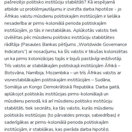
pašreizējo politisko institūciju stabilitāti? Kā iespējamā
atbilde uz problēmjautājumu ir izvirzīta darba hipotēze - jo
Āfrikas valstu mūsdienu politiskajām institūcijām ir lielāka
nesaderība ar pirms-koloniālā perioda politiskajām
institūcijām, jo tās ir nestabilākas. Aplūkotās valstis tiek
izvēlētas pēc mūsdienu politisko institūciju stabilitātes
rādītāja (Pasaules Bankas pētījums „Worldwide Governance
Indicators”) ar nosacījumu, ka šīs valstis ir tikušas kolonizētas
un ka pirms kolonizācijas tajās ir bijuši pastāvīgi iedzīvotāji.
Trīs valstis ar stabilākajām politiskajā institūcijām Āfrikā –
Botsvāna, Namībija, Mozambika – un trīs Āfrikas valstis ar
visnestabilākajām politiskajām institūcijām – Sudāna,
Somālija un Kongo Demokrātiskā Republika. Darba gaitā,
aplūkojot politiskās institūcijas pirms-koloniālajā un
mūsdienu periodā, kā arī mūsdienu politisko institūciju
stabilitāti, tiek secināts, ka tās valstis, kurās mūsdienu
politiskās institūcijas (to pārvaldes principi, sabiedrības) ir
saderīgākas ar pirms-koloniālā perioda politiskajām
institūcijām, ir stabilākas, kas pierāda darba hipotēzi.