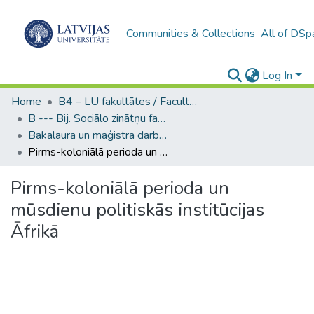
Communities & Collections
All of DSp
Log In
Home
B4 – LU fakultātes / Faculties of the UL
B --- Bij. Sociālo zinātņu fakultātes noslēguma darbi / Faculty of Social Sciences - Graduate works
Bakalaura un maģistra darbi (SZF) / Bachelor's and Master's theses
Pirms-koloniālā perioda un mūsdienu politiskās institūcijas Āfrikā
Pirms-koloniālā perioda un
mūsdienu politiskās institūcijas
Āfrikā