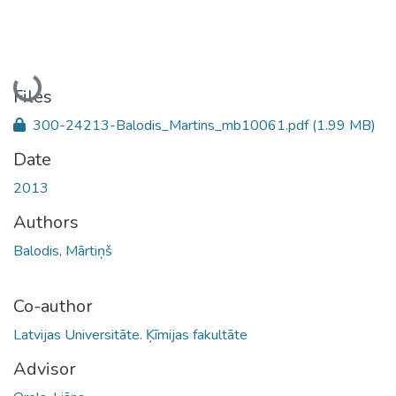
Loading...
Files
300-24213-Balodis_Martins_mb10061.pdf
(1.99 MB)
Date
2013
Authors
Balodis, Mārtiņš
Co-author
Latvijas Universitāte. Ķīmijas fakultāte
Advisor