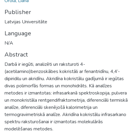
Orola, Liāna
Publisher
Latvijas Universitāte
Language
N/A
Abstract
Darbā ir iegūti, analizēti un raksturoti 4-
(acetilamino)benzoskābes kokristāli ar fenantridīnu, 4,4’-
dipiridilu un akridīnu. Akridīna kokristālu gadījumā ir iegūtas
divas polimorfās formas un monohidrāts. Kā analīzes
metodes ir izmantotas: infrasarkanā spektroskopija, pulvera
un monokristāla rentgendifraktometrija, diferenciāli termiskā
analīze, diferenciāli skenējošā kalorimetrija un
termogravimetriskā analīze. Akridīna kokristālu infrasarkano
spektru raksturošanai ir izmantotas molekulārās
modelēšanas metodes.