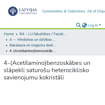
Communities & Collections
All of DSp
Log In
Home
B4 – LU fakultātes / Faculties of the UL
A -- Medicīnas un dzīvības zinātņu fakultāte / Faculty of Medicine and Life Sciences
Bakalaura un maģistra darbi (MDZF) / Bachelor's and Master's theses
4-(Acetilamino)benzoskābes un slāpekli saturošu heterociklisko savienojumu kokristāli
4-(Acetilamino)benzoskābes un
slāpekli saturošu heterociklisko
savienojumu kokristāli