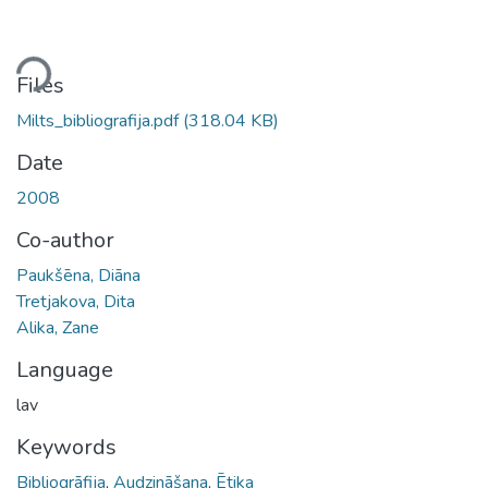
ding...
Files
Milts_bibliografija.pdf
(318.04 KB)
Date
2008
Co-author
Paukšēna, Diāna
Tretjakova, Dita
Alika, Zane
Language
lav
Keywords
Bibliogrāfija
,
Audzināšana
,
Ētika