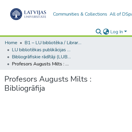
Communities & Collections
All of DSp
Log In
Home
B1 – LU bibliotēka / Library of the UL
LU bibliotēkas publikācijas / Publications of the University Library
Bibliogrāfiskie rādītāji (LUB) / Bibliographical indexes
Profesors Augusts Milts : Bibliogrāfija
Profesors Augusts Milts :
Bibliogrāfija