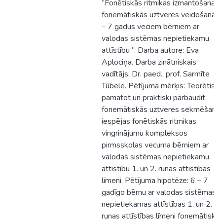
“Fonētiskās ritmikas izmantošana
fonemātiskās uztveres veidošanā 
– 7 gadus veciem bērniem ar
valodas sistēmas nepietiekamu
attīstību ”. Darba autore: Eva
Aplociņa. Darba zinātniskais
vadītājs: Dr. paed., prof. Sarmīte
Tūbele. Pētījuma mērķis: Teorētiski
pamatot un praktiski pārbaudīt
fonemātiskās uztveres sekmēšana
iespējas fonētiskās ritmikas
vingrinājumu kompleksos
pirmsskolas vecuma bērniem ar
valodas sistēmas nepietiekamu
attīstību 1. un 2. runas attīstības
līmeni. Pētījuma hipotēze: 6 – 7
gadīgo bērnu ar valodas sistēmas
nepietiekamas attīstības 1. un 2.
runas attīstības līmeni fonemātiskā