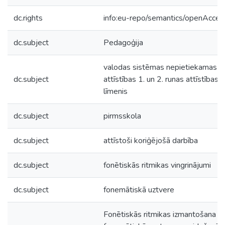
dc.rights
info:eu-repo/semantics/openAcces
dc.subject
Pedagoģija
valodas sistēmas nepietiekamas
dc.subject
attīstības 1. un 2. runas attīstības
līmenis
dc.subject
pirmsskola
dc.subject
attīstoši koriģējošā darbība
dc.subject
fonētiskās ritmikas vingrinājumi
dc.subject
fonemātiskā uztvere
Fonētiskās ritmikas izmantošana