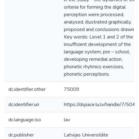
sriteria for forming the digital
perception were processed,
analysed, illustrated graphically,
proposed and conclusions drawn.
Key words: Level 1 and 2 of the
insufficient development of the
language system, pre – school,
developing remedial action,
phonetic rhytmics exercises,
phonetic perceptions.
dc.identifier.other
75009
dc.identifier.uri
https://dspace.lu.lv/handle/7/504
dc.language.iso
lav
dc.publisher
Latvijas Universitāte