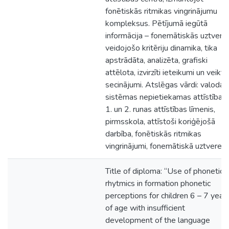
fonētiskās ritmikas vingrinājumu
kompleksus. Pētījumā iegūtā
informācija – fonemātiskās uztvere
veidojošo kritēriju dinamika, tika
apstrādāta, analizēta, grafiski
attēlota, izvirzīti ieteikumi un veikti
secinājumi. Atslēgas vārdi: valodas
sistēmas nepietiekamas attīstības
1. un 2. runas attīstības līmenis,
pirmsskola, attīstoši koriģējošā
darbība, fonētiskās ritmikas
vingrinājumi, fonemātiskā uztvere.
Title of diploma: “Use of phonetic
rhytmics in formation phonetic
perceptions for children 6 – 7 year
of age with insufficient
development of the language