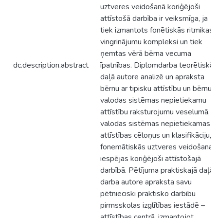
uztveres veidošanā koriģējoši
attīstošā darbība ir veiksmīga, ja
tiek izmantots fonētiskās ritmikas
vingrinājumu kompleksi un tiek
ņemtas vērā bērna vecuma
dc.description.abstract
īpatnības. Diplomdarba teorētiskā
daļā autore analizē un apraksta
bērnu ar tipisku attīstību un bērnu a
valodas sistēmas nepietiekamu
attīstību raksturojumu veselumā,
valodas sistēmas nepietiekamas
attīstības cēloņus un klasifikāciju,
fonemātiskās uztveres veidošanas
iespējas koriģējoši attīstošajā
darbībā. Pētījuma praktiskajā daļā
darba autore apraksta savu
pētnieciski praktisko darbību
pirmsskolas izglītības iestādē –
attīstības centrā, izmantojot