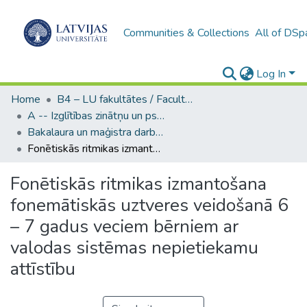
Communities & Collections
All of DSp
Log In
Home
B4 – LU fakultātes / Faculties of the UL
A -- Izglītības zinātņu un psiholoģijas fakultāte / Faculty of Education Sciences and Psychology
Bakalaura un maģistra darbi (PPMF) / Bachelor's and Master's theses
Fonētiskās ritmikas izmantošana fonemātiskās uztveres veidošanā 6 – 7 gadus veciem bērniem ar valodas sistēmas nepietiekamu attīstību
Fonētiskās ritmikas izmantošana
fonemātiskās uztveres veidošanā 6
– 7 gadus veciem bērniem ar
valodas sistēmas nepietiekamu
attīstību