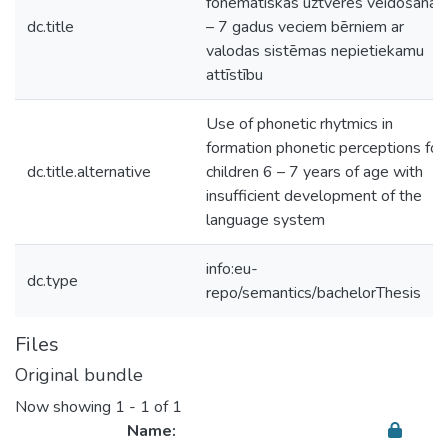
fonemātiskās uztveres veidošanā 
dc.title
– 7 gadus veciem bērniem ar
valodas sistēmas nepietiekamu
attīstību
Use of phonetic rhytmics in
formation phonetic perceptions for
dc.title.alternative
children 6 – 7 years of age with
insufficient development of the
language system
info:eu-
dc.type
repo/semantics/bachelorThesis
Files
Original bundle
Now showing
1 - 1 of 1
Name: