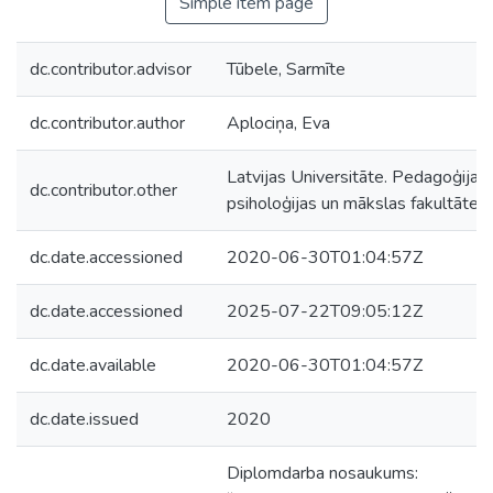
Simple item page
dc.contributor.advisor
Tūbele, Sarmīte
dc.contributor.author
Aplociņa, Eva
Latvijas Universitāte. Pedagoģijas,
dc.contributor.other
psiholoģijas un mākslas fakultāte
dc.date.accessioned
2020-06-30T01:04:57Z
dc.date.accessioned
2025-07-22T09:05:12Z
dc.date.available
2020-06-30T01:04:57Z
dc.date.issued
2020
Diplomdarba nosaukums: