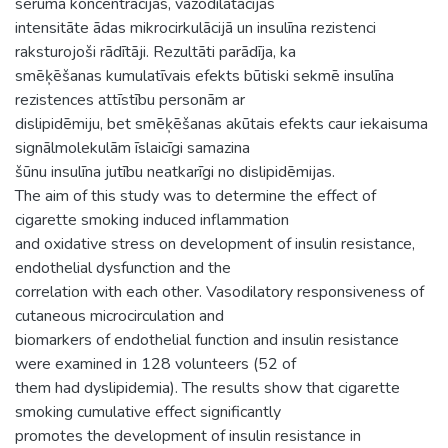
seruma koncentrācijas, vazodilatācijas
intensitāte ādas mikrocirkulācijā un insulīna rezistenci
raksturojoši rādītāji. Rezultāti parādīja, ka
smēķēšanas kumulatīvais efekts būtiski sekmē insulīna
rezistences attīstību personām ar
dislipidēmiju, bet smēķēšanas akūtais efekts caur iekaisuma
signālmolekulām īslaicīgi samazina
šūnu insulīna jutību neatkarīgi no dislipidēmijas.
The aim of this study was to determine the effect of
cigarette smoking induced inflammation
and oxidative stress on development of insulin resistance,
endothelial dysfunction and the
correlation with each other. Vasodilatory responsiveness of
cutaneous microcirculation and
biomarkers of endothelial function and insulin resistance
were examined in 128 volunteers (52 of
them had dyslipidemia). The results show that cigarette
smoking cumulative effect significantly
promotes the development of insulin resistance in