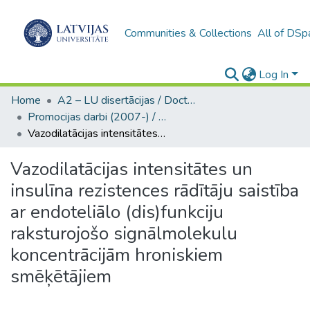
Communities & Collections
All of DSp
Log In
Home
A2 – LU disertācijas / Doctoral theses UL
Promocijas darbi (2007-) / Theses PhD
Vazodilatācijas intensitātes un insulīna rezistences rādītāju saistība ar endoteliālo (dis)funkciju raksturojošo signālmolekulu koncentrācijām hroniskiem smēķētājiem
Vazodilatācijas intensitātes un
insulīna rezistences rādītāju saistība
ar endoteliālo (dis)funkciju
raksturojošo signālmolekulu
koncentrācijām hroniskiem
smēķētājiem