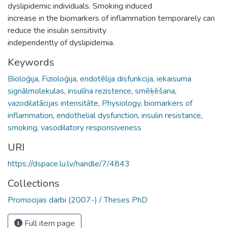
dyslipidemic individuals. Smoking induced
increase in the biomarkers of inflammation temporarely can
reduce the insulin sensitivity
independently of dyslipidemia.
Keywords
Bioloģija
,
Fizioloģija
,
endotēlija disfunkcija
,
iekaisuma
signālmolekulas
,
insulīna rezistence
,
smēķēšana
,
vazodilatācijas intensitāte
,
Physiology
,
biomarkers of
inflammation
,
endothelial dysfunction
,
insulin resistance
,
smoking
,
vasodilatory responsiveness
URI
https://dspace.lu.lv/handle/7/4843
Collections
Promocijas darbi (2007-) / Theses PhD
Full item page