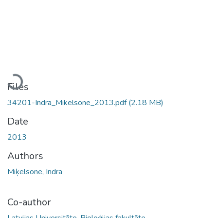
Loading...
Files
34201-Indra_Mikelsone_2013.pdf
(2.18 MB)
Date
2013
Authors
Miķelsone, Indra
Co-author
Latvijas Universitāte. Bioloģijas fakultāte