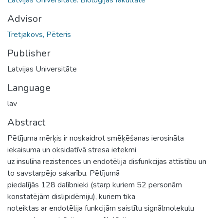
Advisor
Tretjakovs, Pēteris
Publisher
Latvijas Universitāte
Language
lav
Abstract
Pētījuma mērķis ir noskaidrot smēķēšanas ierosināta
iekaisuma un oksidatīvā stresa ietekmi
uz insulīna rezistences un endotēlija disfunkcijas attīstību un
to savstarpējo sakarību. Pētījumā
piedalījās 128 dalībnieki (starp kuriem 52 personām
konstatējām dislipidēmiju), kuriem tika
noteiktas ar endotēlija funkcijām saistītu signālmolekulu