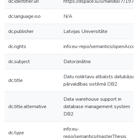
dc.identifier.uri
https://dspace.lu.lv/handle/7/197
dc.language.iso
N/A
dc.publisher
Latvijas Universitāte
dc.rights
info:eu-repo/semantics/openAcces
dc.subject
Datorzinātne
Datu noliktavu atbalsts datubāzu
dc.title
pārvaldības sistēmā DB2
Data warehouse support in
dc.title.alternative
database management system
DB2
info:eu-
dc.type
repo/semantics/masterThesis