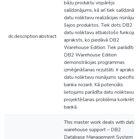
bāzu produktu vispārējs
salīdzinājums, kā arī tiek salīdzināti
datu noliktavu realizācijas risinājumi
šajos produktos. Tiek dots DB2
datu noliktavu atbalstošo funkciju
dc.description.abstract
apraksts, ko piedāvā DB2
Warehouse Edition. Tiek parādīti
DB2 Warehouse Edition
demonstrācijas programmas
izmēģināšanas rezultāti. Ir aprakstī
datu noliktavu risinājums specifiska
banka nozarē. Kā potenciāls
lietojums parādīta datu noliktavu
projektēšanas problēma konkrētā
bankā.
This master work deals with data
warehouse support – DB2
Database Management System