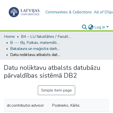
Communities & Collections
All of DSp
Log In
Home
B4 – LU fakultātes / Faculties of the UL
B --- Bij. Fizikas, matemātikas un optometrijas fakultātes studentu noslēguma darbi / Faculty of Physics, Mathematics and Optometry - Graduate works
Bakalaura un maģistra darbi (FMOF) / Bachelor's and Master's theses
Datu noliktavu atbalsts datubāzu pārvaldības sistēmā DB2
Datu noliktavu atbalsts datubāzu
pārvaldības sistēmā DB2
Simple item page
dc.contributor.advisor
Podnieks, Kārlis