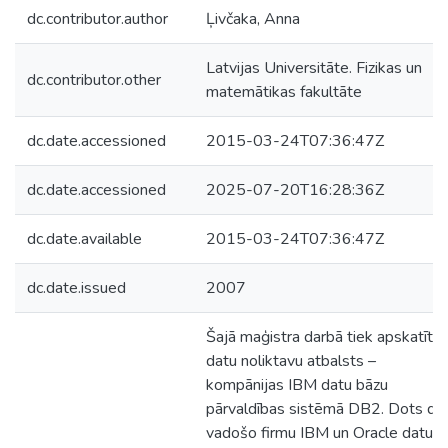
dc.contributor.author
Ļivčaka, Anna
Latvijas Universitāte. Fizikas un
dc.contributor.other
matemātikas fakultāte
dc.date.accessioned
2015-03-24T07:36:47Z
dc.date.accessioned
2025-07-20T16:28:36Z
dc.date.available
2015-03-24T07:36:47Z
dc.date.issued
2007
Šajā maģistra darbā tiek apskatīts
datu noliktavu atbalsts –
kompānijas IBM datu bāzu
pārvaldības sistēmā DB2. Dots div
vadošo firmu IBM un Oracle datu