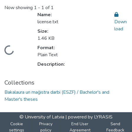
Now showing
1 - 1 of 1
Name:
license.txt
Down
load
Size:
1.46 KB
Format:
Loading...
Plain Text
Description:
Collections
Bakalaura un maģistra darbi (ESZF) / Bachelor's and
Master's theses
© University of Latvia |
powered by LYRASIS
Cookie
Privacy
End User
Send
settings
policy
Agreement
Feedback