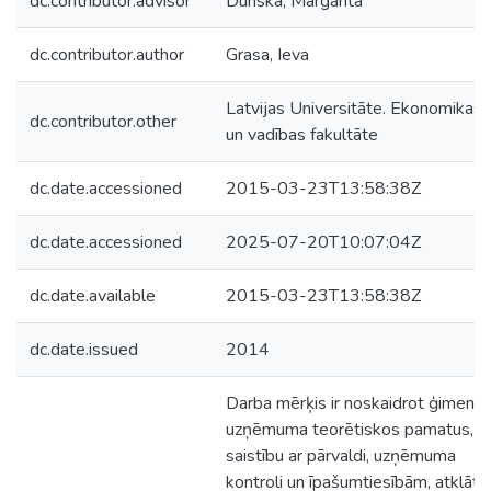
dc.contributor.advisor
Dunska, Margarita
dc.contributor.author
Grasa, Ieva
Latvijas Universitāte. Ekonomikas
dc.contributor.other
un vadības fakultāte
dc.date.accessioned
2015-03-23T13:58:38Z
dc.date.accessioned
2025-07-20T10:07:04Z
dc.date.available
2015-03-23T13:58:38Z
dc.date.issued
2014
Darba mērķis ir noskaidrot ģimene
uzņēmuma teorētiskos pamatus, t
saistību ar pārvaldi, uzņēmuma
kontroli un īpašumtiesībām, atklāt