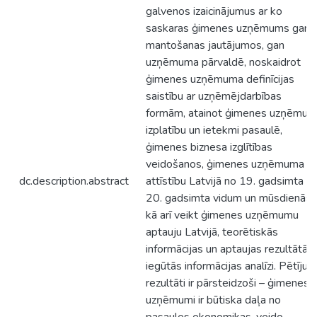
galvenos izaicinājumus ar ko
saskaras ģimenes uzņēmums gan
mantošanas jautājumos, gan
uzņēmuma pārvaldē, noskaidrot
ģimenes uzņēmuma definīcijas
saistību ar uzņēmējdarbības
formām, atainot ģimenes uzņēmu
izplatību un ietekmi pasaulē,
ģimenes biznesa izglītības
veidošanos, ģimenes uzņēmuma
dc.description.abstract
attīstību Latvijā no 19. gadsimta lī
20. gadsimta vidum un mūsdienās,
kā arī veikt ģimenes uzņēmumu
aptauju Latvijā, teorētiskās
informācijas un aptaujas rezultātā
iegūtās informācijas analīzi. Pētīju
rezultāti ir pārsteidzoši – ģimenes
uzņēmumi ir būtiska daļa no