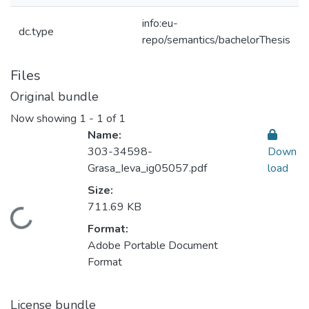
info:eu-
dc.type
repo/semantics/bachelorThesis
Files
Original bundle
Now showing
1 - 1 of 1
Name:
303-34598-
Down
Grasa_Ieva_ig05057.pdf
load
Size:
711.69 KB
Loading...
Format:
Adobe Portable Document
Format
License bundle