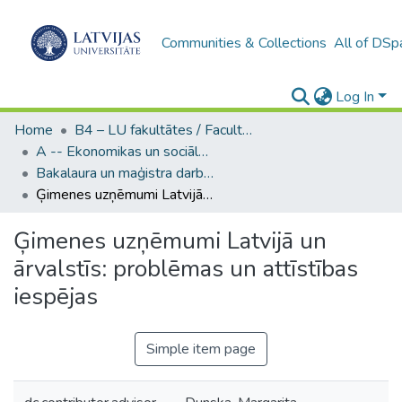
Communities & Collections
All of DSp
Log In
Home
B4 – LU fakultātes / Faculties of the UL
A -- Ekonomikas un sociālo zinātņu fakultāte / Faculty of Economics and Social Sciences
Bakalaura un maģistra darbi (ESZF) / Bachelor's and Master's theses
Ģimenes uzņēmumi Latvijā un ārvalstīs: problēmas un attīstības iespējas
Ģimenes uzņēmumi Latvijā un
ārvalstīs: problēmas un attīstības
iespējas
Simple item page