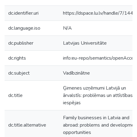
dc.identifier.uri
https://dspace.lu.lv/handle/7/144
dc.language.iso
N/A
dc.publisher
Latvijas Universitāte
dc.rights
info:eu-repo/semantics/openAcces
dc.subject
Vadībzinātne
Ģimenes uzņēmumi Latvijā un
dc.title
ārvalstīs: problēmas un attīstības
iespējas
Family businesses in Latvia and
dc.title.alternative
abroad: problems and developmen
opportunities