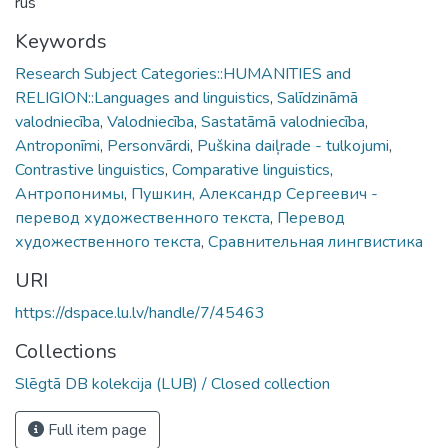
rus
Keywords
Research Subject Categories::HUMANITIES and
RELIGION::Languages and linguistics
,
Salīdzināmā
valodniecība
,
Valodniecība
,
Sastatāmā valodniecība
,
Antroponīmi
,
Personvārdi
,
Puškina daiļrade - tulkojumi
,
Contrastive linguistics
,
Comparative linguistics
,
Антропонимы
,
Пушкин, Александр Сергеевич -
перевод художественного текста
,
Перевод
художественного текста
,
Сравнительная лингвистика
URI
https://dspace.lu.lv/handle/7/45463
Collections
Slēgtā DB kolekcija (LUB) / Closed collection
Full item page