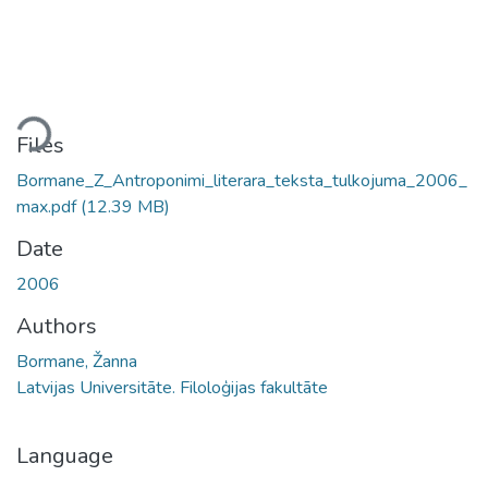
ding...
Files
Bormane_Z_Antroponimi_literara_teksta_tulkojuma_2006_
max.pdf
(12.39 MB)
Date
2006
Authors
Bormane, Žanna
Latvijas Universitāte. Filoloģijas fakultāte
Language