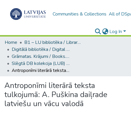
Communities & Collections
All of DSp
Log In
Home
B1 – LU bibliotēka / Library of the UL
Digitālā bibliotēka / Digital library
Grāmatas. Krājumi / Books. Collection of articles
Slēgtā DB kolekcija (LUB) / Closed collection
Antroponīmi literārā teksta tulkojumā: A. Puškina daiļrade latviešu un vācu valodā
Antroponīmi literārā teksta
tulkojumā: A. Puškina daiļrade
latviešu un vācu valodā