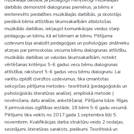
darbībās demonstrē dialogrunas piemērus, ja bērns ir
ieinteresēts piedalīties muzikālajās darbībās, ja skolotājs
piedāvā bērna attīstības likumsakarībām atbilstošas
muzikālās darbības, iekļaujot komunikācijas veidus starp
pedagogu un bērnu, kā arī bērnam ar bērnu. Pētījuma
uzdevumi bija analizēt pedagoģijas un psiholoģijas zinātnieku
atziņas par pirmsskolas vecuma bērnu dialogrunas attīstību,
muzikālās darbības un valodas likumsakarībām, noteikt
vērtēšanas kritērijus 5-6 gadus vecu bērnu dialogrunas
attīstībai, raksturot 5-6 gadus vecu bērnu dialogrunu. Lai
varētu izpildīt izvirzītos uzdevumus, tika izmantotas
sekojošas pētījuma metodes- teorētiskā (pedagoģiskās un
psiholoģiskās literatūras analīze), empīriskā metode (
novērošana, datu analīze, anketēšana). Pētījuma bāze: Rīgas
X pirmsskolas izglītības iestāde, 18 bērni 5-6 gadu vecumā.
Pētījums tika veikts no 2017.gada 1.septembra līdz 5.
novembrim. Kvalifikācijas darba struktūru veido 2 nodaļas,
secinājumi, literatūras saraksts, pielikumi. Teorētiskā un