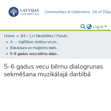
Communities & Collections
All of DSp
Log In
Home
B4 – LU fakultātes / Faculties of the UL
A -- Izglītības zinātņu un psiholoģijas fakultāte / Faculty of Education Sciences and Psychology
Bakalaura un maģistra darbi (PPMF) / Bachelor's and Master's theses
5-6 gadus vecu bērnu dialogrunas sekmēšana muzikālajā darbībā
5-6 gadus vecu bērnu dialogrunas
sekmēšana muzikālajā darbībā