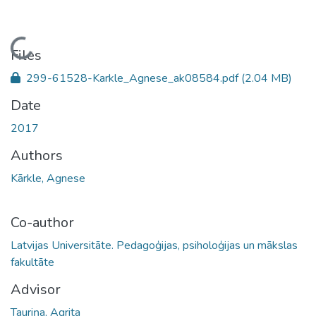
Loading...
Files
299-61528-Karkle_Agnese_ak08584.pdf
(2.04 MB)
Date
2017
Authors
Kārkle, Agnese
Co-author
Latvijas Universitāte. Pedagoģijas, psiholoģijas un mākslas
fakultāte
Advisor
Tauriņa, Agrita