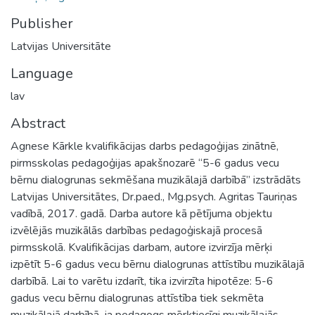
Publisher
Latvijas Universitāte
Language
lav
Abstract
Agnese Kārkle kvalifikācijas darbs pedagoģijas zinātnē,
pirmsskolas pedagoģijas apakšnozarē “5-6 gadus vecu
bērnu dialogrunas sekmēšana muzikālajā darbībā” izstrādāts
Latvijas Universitātes, Dr.paed., Mg.psych. Agritas Tauriņas
vadībā, 2017. gadā. Darba autore kā pētījuma objektu
izvēlējās muzikālās darbības pedagoģiskajā procesā
pirmsskolā. Kvalifikācijas darbam, autore izvirzīja mērķi
izpētīt 5-6 gadus vecu bērnu dialogrunas attīstību muzikālajā
darbībā. Lai to varētu izdarīt, tika izvirzīta hipotēze: 5-6
gadus vecu bērnu dialogrunas attīstība tiek sekmēta
muzikālajā darbībā, ja pedagogs mērķtiecīgi muzikālajās