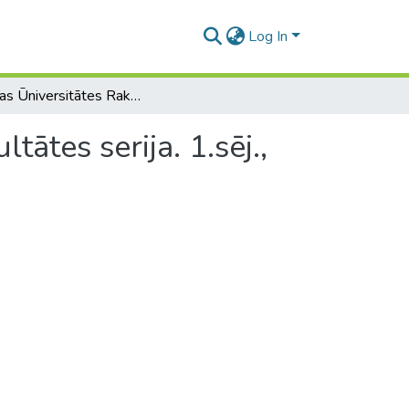
Log In
Latvijas Ūniversitātes Raksti. Lauksaimniecības fakultātes serija. 1.sēj., No.10-11
tātes serija. 1.sēj.,