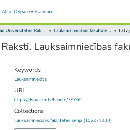
All of DSpace
Statistics
Latvijas Universitātes Raksti (1923–1943)
Lauksaimniecības fakultātes sērija (1929-1939)
 Raksti. Lauksaimniecības fakul
Keywords
Lauksaimniecība
URI
https://dspace.lu.lv/handle/7/936
Collections
Lauksaimniecības fakultātes sērija (1929-1939)