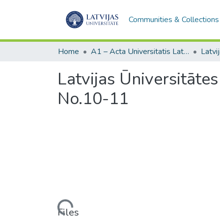
Communities & Collections
Home
A1 – Acta Universitatis Latviensis / Universitātes raksti / Scientific papers
Latvijas Ūniversitātes
No.10-11
Loading...
Files