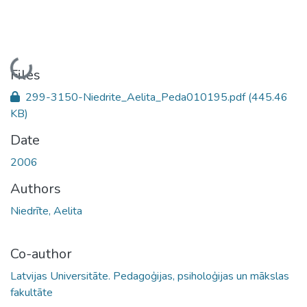
Loading...
Files
299-3150-Niedrite_Aelita_Peda010195.pdf
(445.46
KB)
Date
2006
Authors
Niedrīte, Aelita
Co-author
Latvijas Universitāte. Pedagoģijas, psiholoģijas un mākslas
fakultāte