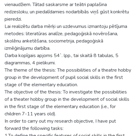
vienaudžiem. Tātad saskarsme ar teātri paplašina
redzesloku, un piedalīdamies nodarbībās viņš gūst konkrētu
pieredzi.
Lai realizētu darba mērķi un uzdevumus izmantoju pētījuma
metodes: literatūras analīze, pedagoģiskā novērošana,
skolēnu anketēšana, sociometrija, pedagoģiskā
izmēģinājumu darbība.
Darba kopīgais apjoms 54`. lpp., tai skaitā 8 tabulas, 5
diagrammas, 4 pielikumi.
The theme of the thesis: The possibilities of a theatre hobby
group in the development of pupil social skills in the first
stage of the elementary education.
The objective of the thesis: To investigate the possibilities
of a theater hobby group in the development of social skills
in the first stage of the elementary education (i.e., for
children 7-11 years old).
In order to carry out my research objective, I have put
forward the following tasks:
1.To define the specific features of social skills in the first