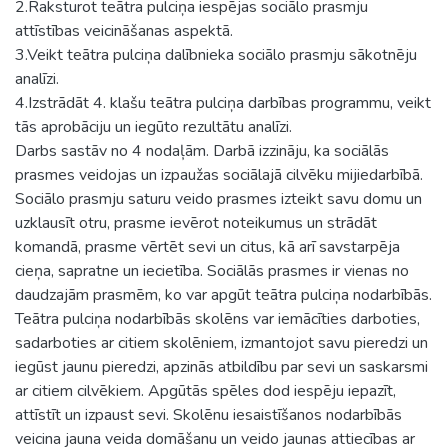
2.Raksturot teātra pulciņa iespējas sociālo prasmju
attīstības veicināšanas aspektā.
3.Veikt teātra pulciņa dalībnieka sociālo prasmju sākotnēju
analīzi.
4.Izstrādāt 4. klašu teātra pulciņa darbības programmu, veikt
tās aprobāciju un iegūto rezultātu analīzi.
Darbs sastāv no 4 nodaļām. Darbā izzināju, ka sociālās
prasmes veidojas un izpaužas sociālajā cilvēku mijiedarbībā.
Sociālo prasmju saturu veido prasmes izteikt savu domu un
uzklausīt otru, prasme ievērot noteikumus un strādāt
komandā, prasme vērtēt sevi un citus, kā arī savstarpēja
cieņa, sapratne un iecietība. Sociālās prasmes ir vienas no
daudzajām prasmēm, ko var apgūt teātra pulciņa nodarbībās.
Teātra pulciņa nodarbībās skolēns var iemācīties darboties,
sadarboties ar citiem skolēniem, izmantojot savu pieredzi un
iegūst jaunu pieredzi, apzinās atbildību par sevi un saskarsmi
ar citiem cilvēkiem. Apgūtās spēles dod iespēju iepazīt,
attīstīt un izpaust sevi. Skolēnu iesaistīšanos nodarbībās
veicina jauna veida domāšanu un veido jaunas attiecības ar