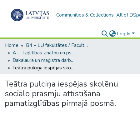
Communities & Collections
All of DSp
Log In
Home
B4 – LU fakultātes / Faculties of the UL
A -- Izglītības zinātņu un psiholoģijas fakultāte / Faculty of Education Sciences and Psychology
Bakalaura un maģistra darbi (PPMF) / Bachelor's and Master's theses
Teātra pulciņa iespējas skolēnu sociālo prasmju attīstīšanā pamatizglītības pirmajā posmā.
Teātra pulciņa iespējas skolēnu
sociālo prasmju attīstīšanā
pamatizglītības pirmajā posmā.