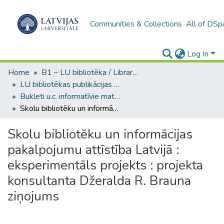
Communities & Collections
All of DSp
Log In
Home
B1 – LU bibliotēka / Library of the UL
LU bibliotēkas publikācijas / Publications of the University Library
Bukleti u.c. informatīvie materiāli (LUB) / Booklets and other informational materials
Skolu bibliotēku un informācijas pakalpojumu attīstība Latvijā : eksperimentāls projekts : projekta konsultanta Džeralda R. Brauna ziņojums
Skolu bibliotēku un informācijas
pakalpojumu attīstība Latvijā :
eksperimentāls projekts : projekta
konsultanta Džeralda R. Brauna
ziņojums