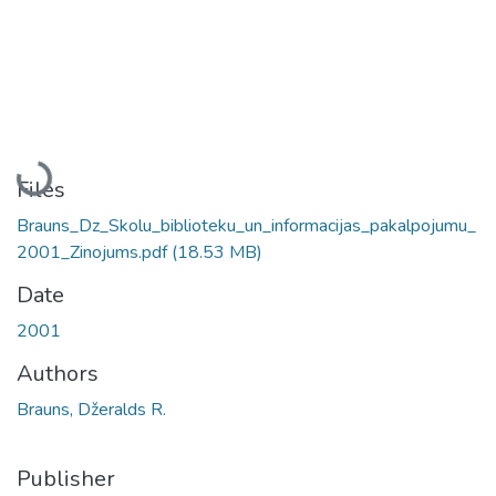
Loading...
Files
Brauns_Dz_Skolu_biblioteku_un_informacijas_pakalpojumu_
2001_Zinojums.pdf
(18.53 MB)
Date
2001
Authors
Brauns, Džeralds R.
Publisher