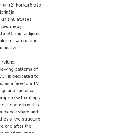
ām un (2) konkurējošo
prināja.
a un ziņu atlases
ja pēc mediju
kta 60 ziņu raidījumu
uktūru, saturu, ziņu
u analīze.
 reitingi
viewing patterns of
V3” is dedicated to
d as a face to a TV
ings and audience
ompete with ratings
e. Research in this
 audience share and
hesis: the structure
e and after the