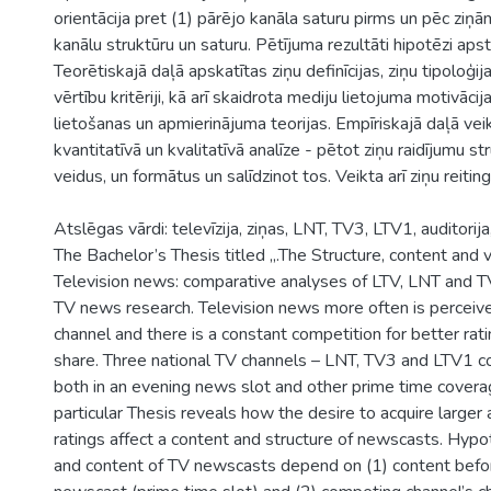
orientācija pret (1) pārējo kanāla saturu pirms un pēc ziņ
kanālu struktūru un saturu. Pētījuma rezultāti hipotēzi apsti
Teorētiskajā daļā apskatītas ziņu definīcijas, ziņu tipoloģij
vērtību kritēriji, kā arī skaidrota mediju lietojuma motivāci
lietošanas un apmierinājuma teorijas. Empīriskajā daļā vei
kvantitatīvā un kvalitatīvā analīze - pētot ziņu raidījumu str
veidus, un formātus un salīdzinot tos. Veikta arī ziņu reiting
Atslēgas vārdi: televīzija, ziņas, LNT, TV3, LTV1, auditorija,
The Bachelor’s Thesis titled „.The Structure, content and 
Television news: comparative analyses of LTV, LNT and T
TV news research. Television news more often is perceive
channel and there is a constant competition for better rat
share. Three national TV channels – LNT, TV3 and LTV1 c
both in an evening news slot and other prime time coverag
particular Thesis reveals how the desire to acquire larger
ratings affect a content and structure of newscasts. Hypot
and content of TV newscasts depend on (1) content befor