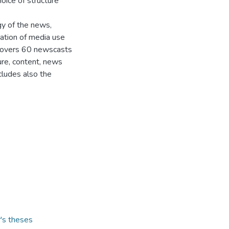
oice of structure
gy of the news,
vation of media use
t covers 60 newscasts
ture, content, news
cludes also the
r's theses