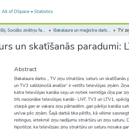
All of DSpace
Statistics
B --- Bij. Sociālo zinātņu fakultātes noslēguma darbi / Faculty of Social Sciences - Graduate works
Bakalaura un maģistra darbi (SZF) / Bachelor's and Master's theses
turs un skatīšanās paradumi:
Abstract
Bakalaura darbs „ TV ziņu struktūra, saturs un skatīšanās
un TV3 salīdzinošā analīze” ir veltīts televīzijas ziņām. Ziņ
katra televīzijas kanāla seju un notiek nemitīga cīņa par ziņ
trīs nacionālie televīzijas kanāli- LNT, TV3 un LTV1, spēcī
starpā gan ar vakara ziņu pārraidēm, gan pārējo kanāla satu
un/vai pēc ziņām. Šajā darbā tika pētīts, kā vēlme sasniegt
reitingus, ietekmē ziņu raidījumu struktūru un ziņu saturu. D
hipotēze, ka televīzijas ziņu struktūru un saturu nosaka ga