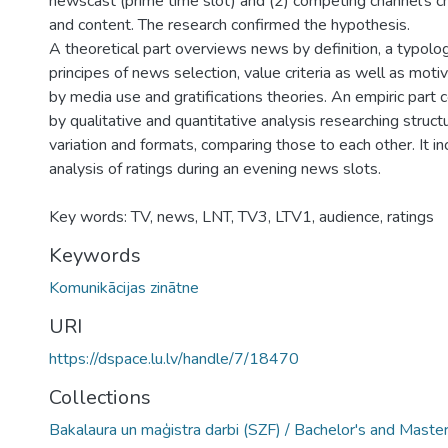
newscast (prime time slot) and (2) competing channel’s ch
and content. The research confirmed the hypothesis.
A theoretical part overviews news by definition, a typolo
principes of news selection, value criteria as well as moti
by media use and gratifications theories. An empiric par
by qualitative and quantitative analysis researching struc
variation and formats, comparing those to each other. It in
analysis of ratings during an evening news slots.
Key words: TV, news, LNT, TV3, LTV1, audience, ratings
Keywords
Komunikācijas zinātne
URI
https://dspace.lu.lv/handle/7/18470
Collections
Bakalaura un maģistra darbi (SZF) / Bachelor's and Maste