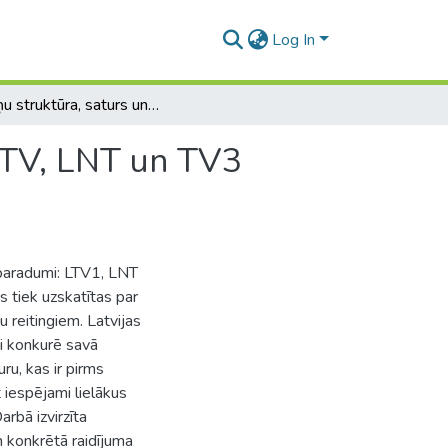
Log In
TV ziņu struktūra, saturs un skatīšanās paradumi: LTV, LNT un TV3 salīdzinošā analīze
 LTV, LNT un TV3
 paradumi: LTV1, LNT
as tiek uzskatītas par
u reitingiem. Latvijas
gi konkurē savā
ru, kas ir pirms
 iespējami lielākus
arbā izvirzīta
n konkrētā raidījuma