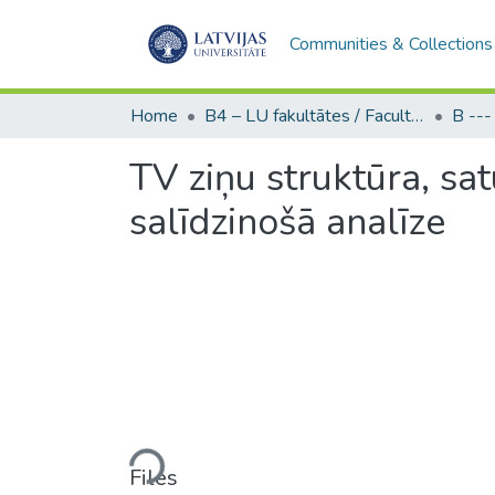
Communities & Collections
Home
B4 – LU fakultātes / Faculties of the UL
TV ziņu struktūra, sa
salīdzinošā analīze
Loading...
Files