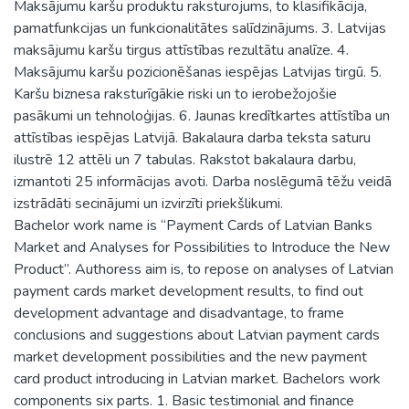
Maksājumu karšu produktu raksturojums, to klasifikācija,
pamatfunkcijas un funkcionalitātes salīdzinājums. 3. Latvijas
maksājumu karšu tirgus attīstības rezultātu analīze. 4.
Maksājumu karšu pozicionēšanas iespējas Latvijas tirgū. 5.
Karšu biznesa raksturīgākie riski un to ierobežojošie
pasākumi un tehnoloģijas. 6. Jaunas kredītkartes attīstība un
attīstības iespējas Latvijā. Bakalaura darba teksta saturu
ilustrē 12 attēli un 7 tabulas. Rakstot bakalaura darbu,
izmantoti 25 informācijas avoti. Darba noslēgumā tēžu veidā
izstrādāti secinājumi un izvirzīti priekšlikumi.
Bachelor work name is “Payment Cards of Latvian Banks
Market and Analyses for Possibilities to Introduce the New
Product”. Authoress aim is, to repose on analyses of Latvian
payment cards market development results, to find out
development advantage and disadvantage, to frame
conclusions and suggestions about Latvian payment cards
market development possibilities and the new payment
card product introducing in Latvian market. Bachelors work
components six parts. 1. Basic testimonial and finance