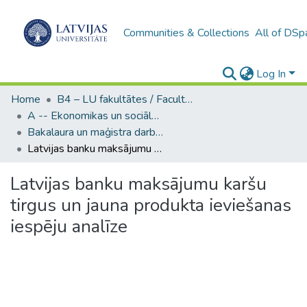
Communities & Collections
All of DSp
Log In
Home
B4 – LU fakultātes / Faculties of the UL
A -- Ekonomikas un sociālo zinātņu fakultāte / Faculty of Economics and Social Sciences
Bakalaura un maģistra darbi (ESZF) / Bachelor's and Master's theses
Latvijas banku maksājumu karšu tirgus un jauna produkta ieviešanas iespēju analīze
Latvijas banku maksājumu karšu
tirgus un jauna produkta ieviešanas
iespēju analīze