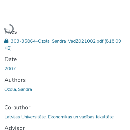
Loading...
Files
303-35864-Ozola_Sandra_VadZ021002.pdf
(818.09
KB)
Date
2007
Authors
Ozola, Sandra
Co-author
Latvijas Universitāte. Ekonomikas un vadības fakultāte
Advisor