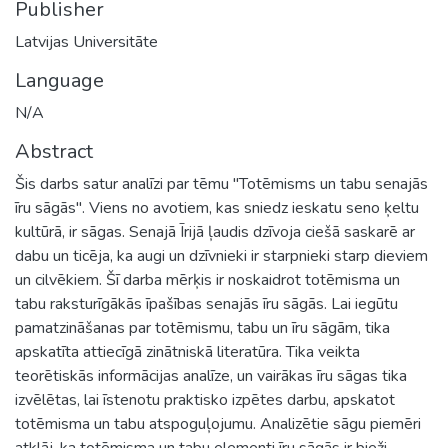
Publisher
Latvijas Universitāte
Language
N/A
Abstract
Šis darbs satur analīzi par tēmu "Totēmisms un tabu senajās
īru sāgās". Viens no avotiem, kas sniedz ieskatu seno ķeltu
kultūrā, ir sāgas. Senajā Īrijā ļaudis dzīvoja ciešā saskarē ar
dabu un ticēja, ka augi un dzīvnieki ir starpnieki starp dieviem
un cilvēkiem. Šī darba mērķis ir noskaidrot totēmisma un
tabu raksturīgākās īpašības senajās īru sāgās. Lai iegūtu
pamatzināšanas par totēmismu, tabu un īru sāgām, tika
apskatīta attiecīgā zinātniskā literatūra. Tika veikta
teorētiskās informācijas analīze, un vairākas īru sāgas tika
izvēlētas, lai īstenotu praktisko izpētes darbu, apskatot
totēmisma un tabu atspoguļojumu. Analizētie sāgu piemēri
atklāj, ka totēmisma un tabu elementi īru sāgās ir bieži