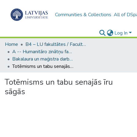
Communities & Collections
All of DSp
Log In
Home
B4 – LU fakultātes / Faculties of the UL
A -- Humanitāro zinātņu fakultāte / Faculty of Humanities
Bakalaura un maģistra darbi (HZF) / Bachelor's and Master's theses
Totēmisms un tabu senajās īru sāgās
Totēmisms un tabu senajās īru
sāgās