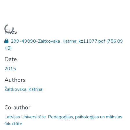
Loading...
Files
299-49890-Zaltkovska_Katrina_kz11077.pdf
(756.09
KB)
Date
2015
Authors
Žaltkovska, Katrīna
Co-author
Latvijas Universitāte. Pedagoģijas, psiholoģijas un mākslas
fakultāte