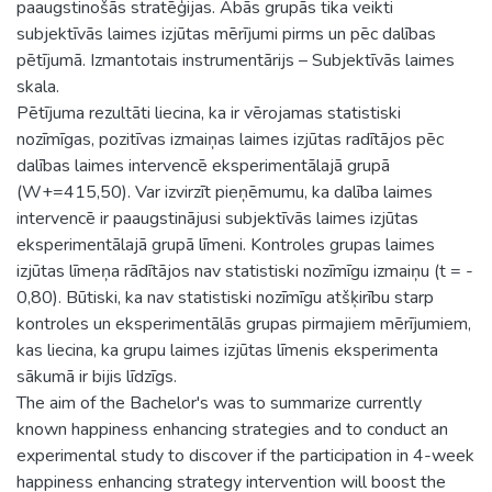
paaugstinošās stratēģijas. Abās grupās tika veikti
subjektīvās laimes izjūtas mērījumi pirms un pēc dalības
pētījumā. Izmantotais instrumentārijs – Subjektīvās laimes
skala.
Pētījuma rezultāti liecina, ka ir vērojamas statistiski
nozīmīgas, pozitīvas izmaiņas laimes izjūtas radītājos pēc
dalības laimes intervencē eksperimentālajā grupā
(W+=415,50). Var izvirzīt pieņēmumu, ka dalība laimes
intervencē ir paaugstinājusi subjektīvās laimes izjūtas
eksperimentālajā grupā līmeni. Kontroles grupas laimes
izjūtas līmeņa rādītājos nav statistiski nozīmīgu izmaiņu (t = -
0,80). Būtiski, ka nav statistiski nozīmīgu atšķirību starp
kontroles un eksperimentālās grupas pirmajiem mērījumiem,
kas liecina, ka grupu laimes izjūtas līmenis eksperimenta
sākumā ir bijis līdzīgs.
The aim of the Bachelor's was to summarize currently
known happiness enhancing strategies and to conduct an
experimental study to discover if the participation in 4-week
happiness enhancing strategy intervention will boost the