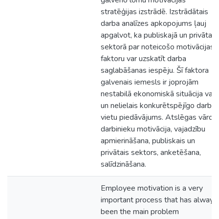
galveno lomu motivācijas
stratēģijas izstrādē. Izstrādātais
darba analīzes apkopojums ļauj
apgalvot, ka publiskajā un privātajā
sektorā par noteicošo motivācijas
faktoru var uzskatīt darba
saglabāšanas iespēju. Šī faktora
galvenais iemesls ir joprojām
nestabilā ekonomiskā situācija vals
un nelielais konkurētspējīgo darba
vietu piedāvājums. Atslēgas vārdi:
darbinieku motivācija, vajadzību
apmierināšana, publiskais un
privātais sektors, anketēšana,
salīdzināšana.
Employee motivation is a very
important process that has always
been the main problem