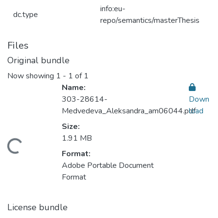
info:eu-
dc.type
repo/semantics/masterThesis
Files
Original bundle
Now showing
1 - 1 of 1
Name:
303-28614-
Down
Medvedeva_Aleksandra_am06044.pdf
load
Size:
1.91 MB
ading...
Format:
Adobe Portable Document
Format
License bundle