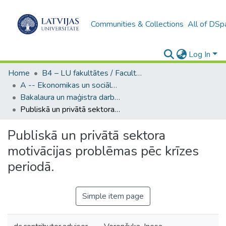
Communities & Collections
All of DSp
Log In
Home
B4 – LU fakultātes / Faculties of the UL
A -- Ekonomikas un sociālo zinātņu fakultāte / Faculty of Economics and Social Sciences
Bakalaura un maģistra darbi (ESZF) / Bachelor's and Master's theses
Publiskā un privātā sektora motivācijas problēmas pēc krīzes periodā.
Publiskā un privātā sektora
motivācijas problēmas pēc krīzes
periodā.
Simple item page