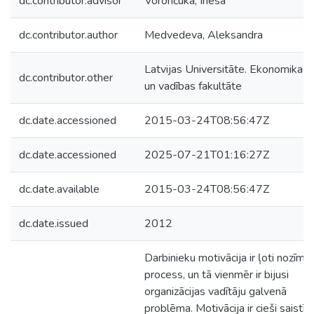
dc.contributor.advisor
Vorončuka, Inesa
dc.contributor.author
Medvedeva, Aleksandra
Latvijas Universitāte. Ekonomikas
dc.contributor.other
un vadības fakultāte
dc.date.accessioned
2015-03-24T08:56:47Z
dc.date.accessioned
2025-07-21T01:16:27Z
dc.date.available
2015-03-24T08:56:47Z
dc.date.issued
2012
Darbinieku motivācija ir ļoti nozīmī
process, un tā vienmēr ir bijusi
organizācijas vadītāju galvenā
problēma. Motivācija ir cieši saistīt