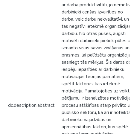
ar darba produktivitāti, jo nemotivē
darbinieki cenšas izvairīties no
darba, veic darbu nekvalitatīvi, un
tas negatīvi ietekmē organizācijas
darbību. No otras puses, augsti
motivēti darbinieki pieliek pūles un
izmanto visas savas zināšanas un
prasmes, lai palīdzētu organizācijai
sasniegt tās mērķus. Šis darbs dod
iespēju iepazīties ar darbinieku
motivācijas teorijas pamatiem,
izpētīt faktorus, kas ietekmē
motivāciju. Pamatojoties uz veikto
pētījumu, ir izanalizētas motivācijas
dc.description.abstract
procesu atšķirības starp privāto un
publisko sektoru, kā arī ir noteiktas
darbinieku vajadzības un
apmierinātības faktori, kuri spēlē