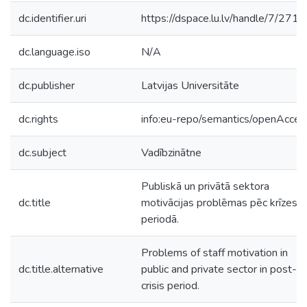
dc.identifier.uri
https://dspace.lu.lv/handle/7/271
dc.language.iso
N/A
dc.publisher
Latvijas Universitāte
dc.rights
info:eu-repo/semantics/openAcces
dc.subject
Vadībzinātne
Publiskā un privātā sektora
dc.title
motivācijas problēmas pēc krīzes
periodā.
Problems of staff motivation in
dc.title.alternative
public and private sector in post-
crisis period.