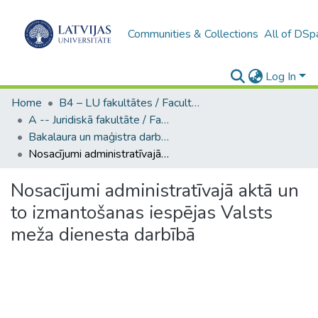
Communities & Collections
All of DSp
Log In
Home
B4 – LU fakultātes / Faculties of the UL
A -- Juridiskā fakultāte / Faculty of Law
Bakalaura un maģistra darbi (JF) / Bachelor's and Master's theses
Nosacījumi administratīvajā aktā un to izmantošanas iespējas Valsts meža dienesta darbībā
Nosacījumi administratīvajā aktā un
to izmantošanas iespējas Valsts
meža dienesta darbībā