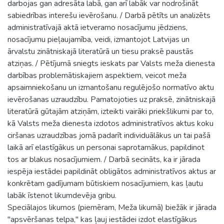
darbojas gan adresāta labā, gan arī labāk var nodrošināt
sabiedrības interešu ievērošanu. / Darbā pētīts un analizēts
administratīvajā aktā ietveramo nosacījumu jēdziens,
nosacījumu pieļaujamība, veidi, izmantojot Latvijas un
ārvalstu zinātniskajā literatūrā un tiesu praksē paustās
atziņas. / Pētījumā sniegts ieskats par Valsts meža dienesta
darbības problemātiskajiem aspektiem, veicot meža
apsaimniekošanu un izmantošanu regulējošo normatīvo aktu
ievērošanas uzraudzību. Pamatojoties uz praksē, zinātniskajā
literatūrā gūtajām atziņām, izteikti vairāki priekšlikumi par to,
kā Valsts meža dienesta izdotos administratīvos aktus koku
ciršanas uzraudzības jomā padarīt individuālākus un tai pašā
laikā arī elastīgākus un personai saprotamākus, papildinot
tos ar blakus nosacījumiem. / Darbā secināts, ka ir jārada
iespēja iestādei papildināt obligātos administratīvos aktus ar
konkrētam gadījumam būtiskiem nosacījumiem, kas ļautu
labāk īstenot likumdevēja gribu.
Speciālajos likumos (piemēram, Meža likumā) biežāk ir jārada
"apsvēršanas telpa," kas ļauj iestādei izdot elastīgākus