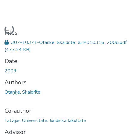
Loading...
Files
307-10371-Otanke_Skaidrite_JurP010316_2008.pdf
(477.34 KB)
Date
2009
Authors
Otaņķe, Skaidrīte
Co-author
Latvijas Universitāte. Juridiskā fakultāte
Advisor