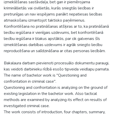
izmeklēšanas sastāvdaļa, bet gan ir piemērojama
krimināllietās vai civillietās, kurās sniegtās liecības ir
pretrunīgas un nav iespējams panākt nepatiesas liecības
atmaskošanu izmantojot taktisko paņēmienus.
Konfrontēšana no pratināšanas atšķiras ar to, ka pratināšanā
liecību iegūšana ir vienīgais uzdevums, bet konfrontēšanā
liecību iegūšana ir blakus apstāklis, par cik galvenais šīs
izmeklēšanas darbības uzdevums ir agrāk sniegto liecību
reproducēšana un salīdzināšana ar citas personas liecībām.
Bakalaura darbam pievienoti procesuālo dokumentu paraugi,
kas veidoti darbinieku rīcībā esošo tipveida veidlapu pamata.
The name of bachelor work is "Questioning and
confrontation in criminal case".
Questioning and confrontation is analyzing on the ground of
existing legislation in the bachelor work. Also tactical
methods are examined by analyzing its effect on results of
investigated criminal case.
The work consists of introduction, four chapters, summary,