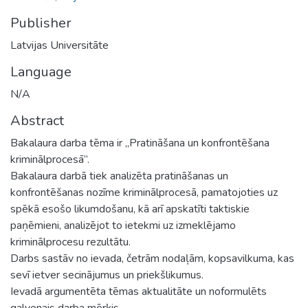
Publisher
Latvijas Universitāte
Language
N/A
Abstract
Bakalaura darba tēma ir „Pratināšana un konfrontēšana
kriminālprocesā”.
Bakalaura darbā tiek analizēta pratināšanas un
konfrontēšanas nozīme kriminālprocesā, pamatojoties uz
spēkā esošo likumdošanu, kā arī apskatīti taktiskie
paņēmieni, analizējot to ietekmi uz izmeklējamo
kriminālprocesu rezultātu.
Darbs sastāv no ievada, četrām nodaļām, kopsavilkuma, kas
sevī ietver secinājumus un priekšlikumus.
Ievadā argumentēta tēmas aktualitāte un noformulēts
galvenais darba mērķis.