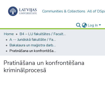
Communities & Collections
All of DSp
Log In
Home
B4 – LU fakultātes / Faculties of the UL
A -- Juridiskā fakultāte / Faculty of Law
Bakalaura un maģistra darbi (JF) / Bachelor's and Master's theses
Pratināšana un konfrontēšana kriminālprocesā
Pratināšana un konfrontēšana
kriminālprocesā