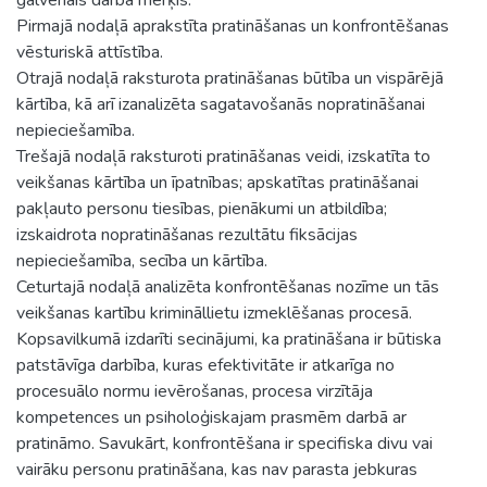
Pirmajā nodaļā aprakstīta pratināšanas un konfrontēšanas
vēsturiskā attīstība.
Otrajā nodaļā raksturota pratināšanas būtība un vispārējā
kārtība, kā arī izanalizēta sagatavošanās nopratināšanai
nepieciešamība.
Trešajā nodaļā raksturoti pratināšanas veidi, izskatīta to
veikšanas kārtība un īpatnības; apskatītas pratināšanai
pakļauto personu tiesības, pienākumi un atbildība;
izskaidrota nopratināšanas rezultātu fiksācijas
nepieciešamība, secība un kārtība.
Ceturtajā nodaļā analizēta konfrontēšanas nozīme un tās
veikšanas kartību krimināllietu izmeklēšanas procesā.
Kopsavilkumā izdarīti secinājumi, ka pratināšana ir būtiska
patstāvīga darbība, kuras efektivitāte ir atkarīga no
procesuālo normu ievērošanas, procesa virzītāja
kompetences un psiholoģiskajam prasmēm darbā ar
pratināmo. Savukārt, konfrontēšana ir specifiska divu vai
vairāku personu pratināšana, kas nav parasta jebkuras