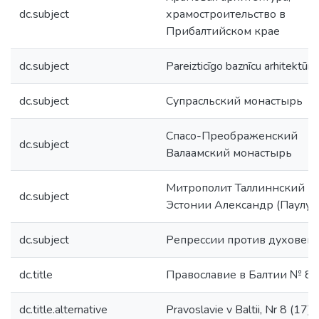
dc.subject
храмостроительство в
Прибалтийском крае
dc.subject
Pareizticīgo baznīcu arhitektūra
dc.subject
Супрасльский монастырь
Спасо-Преображенский
dc.subject
Валаамский монастырь
Митрополит Таллиннский и 
dc.subject
Эстонии Александр (Паулус
dc.subject
Репрессии против духовенс
dc.title
Православие в Балтии № 8 (
dc.title.alternative
Pravoslavie v Baltii, Nr 8 (17)