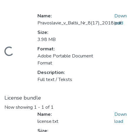
Name:
Down
Pravoslavie_v_Baltii_Nr_8(17)_2018.pdf
load
Size:
3.98 MB
Format:
ading...
Adobe Portable Document
Format
Description:
Full text / Teksts
License bundle
Now showing
1 - 1 of 1
Name:
Down
license.txt
load
Size: