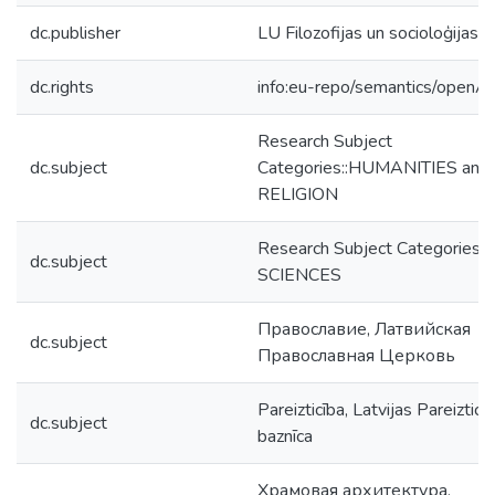
dc.publisher
LU Filozofijas un socioloģijas in
dc.rights
info:eu-repo/semantics/openA
Research Subject
dc.subject
Categories::HUMANITIES and
RELIGION
Research Subject Categories:
dc.subject
SCIENCES
Православие, Латвийская
dc.subject
Православная Церковь
Pareizticība, Latvijas Pareizticī
dc.subject
baznīca
Храмовая архитектура,