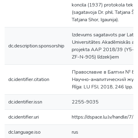
koncila (1937) protokola tekst
(sagatavoja Dr. phil. Tatjana Šo
Tatjana Shor, Igaunija).
Izdevums sagatavots par Latvi
Universitātes Akadēmiskās att
dc.description.sponsorship
projekta AAP 2018/39 (Y5-
ZF-N-905) līdzekļiem
Православие в Балтии № 8 (
dc.identifier.citation
Научно-аналитический журн
Rīga: LU FSI, 2018, 246 lpp.
dc.identifier.issn
2255-9035
dc.identifier.uri
https://dspace.lu.lv/handle/7/
dc.language.iso
rus