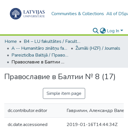
Communities & Collections
All of DSp
Log In
Home
B4 – LU fakultātes / Faculties of the UL
A -- Humanitāro zinātņu fakultāte / Faculty of Humanities
Žurnāli (HZF) / Journals
Pareizticība Baltijā / Православие в Балтии
Православие в Балтии № 8 (17)
Православие в Балтии № 8 (17)
Simple item page
dc.contributor.editor
Гаврилин, Александр Вален
dc.date.accessioned
2019-01-16T14:44:34Z