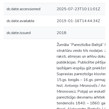
dc.date.accessioned
2025-07-23T10:11:01Z
dc.date.available
2019-01-16T14:44:34Z
dc.date.issued
2018
Žurnāla “Pareizticība Baltijā” 8
struktūru veido trīs nodaļas: zin
raksti, atmiņas un arhīvu doku
publikācijas. Publicētie pētījum
lasītājam iespēju gūt priekšsta
Supraslas pareizticīgo klosteri 
15.gs. beigās – 16.gs. pirmajā 
hist. Antonijs Mironovičs / Anto
Mironowicz, Polija) un ieskatīti
pareizticīgo dievnamu arhitektū
tendencēs 1840. – 1860. gado