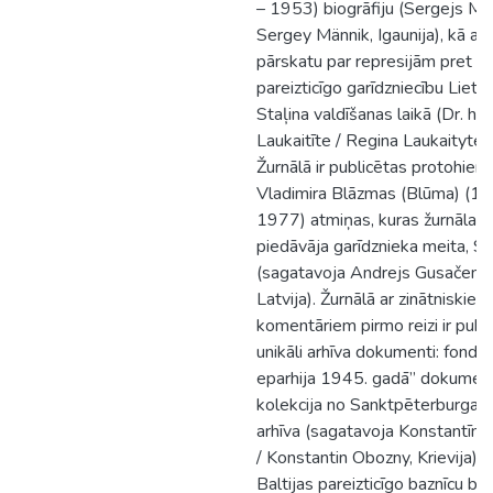
– 1953) biogrāfiju (Sergejs Mja
Sergey Männik, Igaunija), kā arī
pārskatu par represijām pret
pareizticīgo garīdzniecību Lietu
Staļina valdīšanas laikā (Dr. his
Laukaitīte / Regina Laukaityte, 
Žurnālā ir publicētas protohiere
Vladimira Blāzmas (Blūma) (1
1977) atmiņas, kuras žurnālam 
piedāvāja garīdznieka meita, S
(sagatavoja Andrejs Gusačenk
Latvija). Žurnālā ar zinātniskiem
komentāriem pirmo reizi ir publi
unikāli arhīva dokumenti: fonda 
eparhija 1945. gadā” dokumen
kolekcija no Sanktpēterburgas 
arhīva (sagatavoja Konstantīns
/ Konstantin Obozny, Krievija) 
Baltijas pareizticīgo baznīcu bī