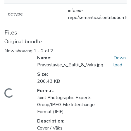
info:eu-
dc.type
repo/semantics/contributionToP
Files
Original bundle
Now showing
1 - 2 of 2
Name:
Down
Pravoslavije_v_Baltii_8_Vaks.jpg
load
Size:
206.43 KB
Format:
ading...
Joint Photographic Experts
Group/JPEG File Interchange
Format (JFIF)
Description:
Cover / Vāks