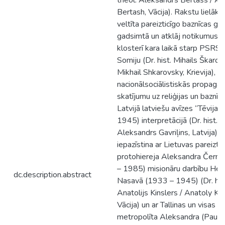
theol. Aleksandrs Bertašs / A
Bertash, Vācija). Rakstu lielākā 
veltīta pareizticīgo baznīcas ga
gadsimtā un atklāj notikumus 
klosterī kara laikā starp PSRS 
Somiju (Dr. hist. Mihails Škarov
Mikhail Shkarovsky, Krievija), i
nacionālsociālistiskās propaga
skatījumu uz reliģijas un baznīc
Latvijā latviešu avīzes “Tēvija”
1945) interpretācijā (Dr. hist.
Aleksandrs Gavriļins, Latvija),
iepazīstina ar Lietuvas pareiztic
protohiereja Aleksandra Černa
– 1985) misionāru darbību He
dc.description.abstract
Nasavā (1933 – 1945) (Dr. his
Anatolijs Kinslers / Anatoly Kin
Vācija) un ar Tallinas un visas I
metropolīta Aleksandra (Paula