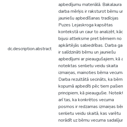
apbedījumu materiālā. Bakalaura
darba mērķis ir raksturot bērnu un
jauniešu apbedīšanas tradīcijas
Puzes Lejaskroga kapsētas
kontekstā un caur to analizēt, kāda
bijusi attieksme pret bērniem no
apkārtējās sabiedrības. Darba gait
dc.description.abstract
ir salīdzināti bērnu un jauniešu
apbedījumi ar pieaugušajiem, kā arī
noteiktas senlietu veidu skaita
izmaiņas, mainoties bērna vecumam
Darba rezultātā secināts, ka bērni
kopumā apbedīti pēc tiem pašiem
principiem, kā pieaugušie. Noteikts
arī tas, ka konkrētos vecuma
posmos ir redzamas izmaiņas bērn
senlietu veidu skaitā, kas varētu
norādīt uz bērnu vecuma sadalījumu