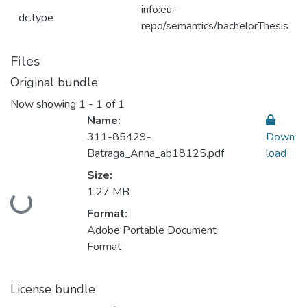
info:eu-
dc.type
repo/semantics/bachelorThesis
Files
Original bundle
Now showing
1 - 1 of 1
Name:
311-85429-
Down
Batraga_Anna_ab18125.pdf
load
Size:
1.27 MB
Loading...
Format:
Adobe Portable Document
Format
License bundle