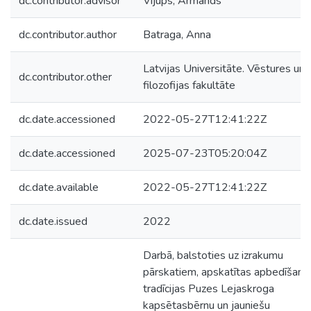
dc.contributor.advisor
Vijups, Armands
dc.contributor.author
Batraga, Anna
Latvijas Universitāte. Vēstures un
dc.contributor.other
filozofijas fakultāte
dc.date.accessioned
2022-05-27T12:41:22Z
dc.date.accessioned
2025-07-23T05:20:04Z
dc.date.available
2022-05-27T12:41:22Z
dc.date.issued
2022
Darbā, balstoties uz izrakumu
pārskatiem, apskatītas apbedīšana
tradīcijas Puzes Lejaskroga
kapsētasbērnu un jauniešu