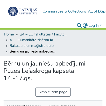
Communities & Collections
All of DSp
Log In
Home
B4 – LU fakultātes / Faculties of the UL
A -- Humanitāro zinātņu fakultāte / Faculty of Humanities
Bakalaura un maģistra darbi (HZF) / Bachelor's and Master's theses
Bērnu un jauniešu apbedījumi Puzes Lejaskroga kapsētā 14.-17.gs.
Bērnu un jauniešu apbedījumi
Puzes Lejaskroga kapsētā
14.-17.gs.
Simple item page