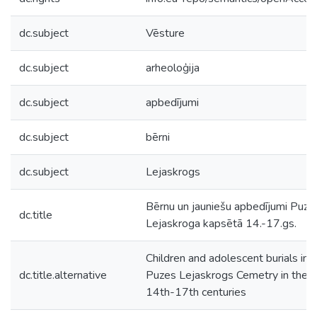
dc.subject
Vēsture
dc.subject
arheoloģija
dc.subject
apbedījumi
dc.subject
bērni
dc.subject
Lejaskrogs
Bērnu un jauniešu apbedījumi Puze
dc.title
Lejaskroga kapsētā 14.-17.gs.
Children and adolescent burials in
dc.title.alternative
Puzes Lejaskrogs Cemetry in the
14th-17th centuries