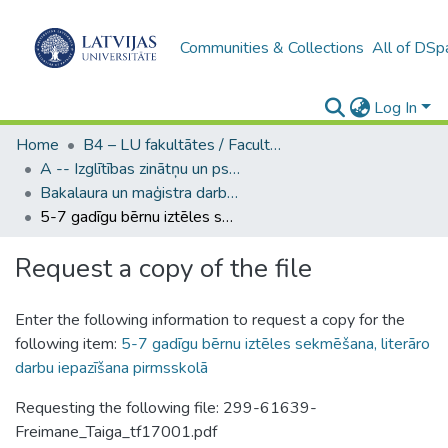
Communities & Collections
All of DSp
Log In
Home
B4 – LU fakultātes / Faculties of the UL
A -- Izglītības zinātņu un psiholoģijas fakultāte / Faculty of Education Sciences and Psychology
Bakalaura un maģistra darbi (PPMF) / Bachelor's and Master's theses
5-7 gadīgu bērnu iztēles sekmēšana, literāro darbu iepazīšana pirmsskolā
Request a copy of the file
Enter the following information to request a copy for the
following item:
5-7 gadīgu bērnu iztēles sekmēšana, literāro
darbu iepazīšana pirmsskolā
Requesting the following file: 299-61639-
Freimane_Taiga_tf17001.pdf