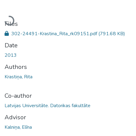
Loading...
Files
302-24491-Krastina_Rita_rk09151.pdf
(791.68 KB)
Date
2013
Authors
Krastiņa, Rita
Co-author
Latvijas Universitāte. Datorikas fakultāte
Advisor
Kalniņa, Elīna