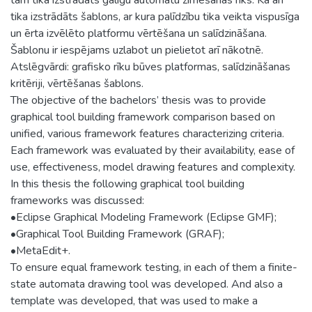
tika izstrādāts šablons, ar kura palīdzību tika veikta vispusīga
un ērta izvēlēto platformu vērtēšana un salīdzināšana.
Šablonu ir iespējams uzlabot un pielietot arī nākotnē.
Atslēgvārdi: grafisko rīku būves platformas, salīdzināšanas
kritēriji, vērtēšanas šablons.
The objective of the bachelors’ thesis was to provide
graphical tool building framework comparison based on
unified, various framework features characterizing criteria.
Each framework was evaluated by their availability, ease of
use, effectiveness, model drawing features and complexity.
In this thesis the following graphical tool building
frameworks was discussed:
•Eclipse Graphical Modeling Framework (Eclipse GMF);
•Graphical Tool Building Framework (GRAF);
•MetaEdit+.
To ensure equal framework testing, in each of them a finite-
state automata drawing tool was developed. And also a
template was developed, that was used to make a