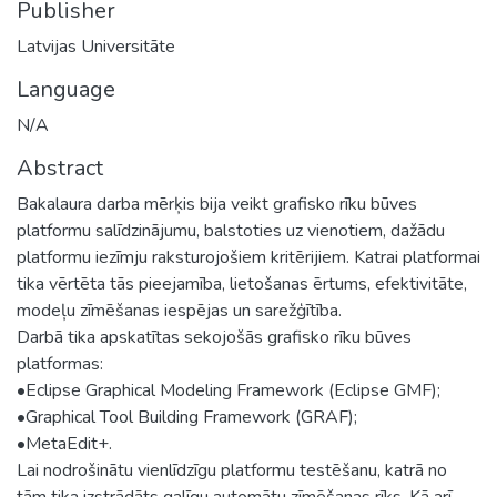
Publisher
Latvijas Universitāte
Language
N/A
Abstract
Bakalaura darba mērķis bija veikt grafisko rīku būves
platformu salīdzinājumu, balstoties uz vienotiem, dažādu
platformu iezīmju raksturojošiem kritērijiem. Katrai platformai
tika vērtēta tās pieejamība, lietošanas ērtums, efektivitāte,
modeļu zīmēšanas iespējas un sarežģītība.
Darbā tika apskatītas sekojošās grafisko rīku būves
platformas:
•Eclipse Graphical Modeling Framework (Eclipse GMF);
•Graphical Tool Building Framework (GRAF);
•MetaEdit+.
Lai nodrošinātu vienlīdzīgu platformu testēšanu, katrā no
tām tika izstrādāts galīgu automātu zīmēšanas rīks. Kā arī