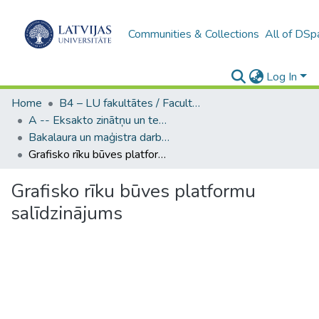
Communities & Collections
All of DSp
Log In
Home
B4 – LU fakultātes / Faculties of the UL
A -- Eksakto zinātņu un tehnoloģiju fakultāte / Faculty of Science and Technology
Bakalaura un maģistra darbi (EZTF) / Bachelor's and Master's theses
Grafisko rīku būves platformu salīdzinājums
Grafisko rīku būves platformu
salīdzinājums