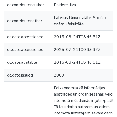
dc.contributor.author
Paidere, Ilva
Latvijas Universitāte. Sociālo
dc.contributor.other
zinātņu fakultāte
dc.date.accessioned
2015-03-24T08:46:51Z
dc.date.accessioned
2025-07-21T00:39:37Z
dc.date.available
2015-03-24T08:46:51Z
dc.date.issued
2009
Folksonomija kā informācijas
apstrādes un organizēšanas veids
internetā mūsdienās ir ļoti izplatīta.
Tā ļauj darba autoram un citiem
interneta lietotājiem savam darba