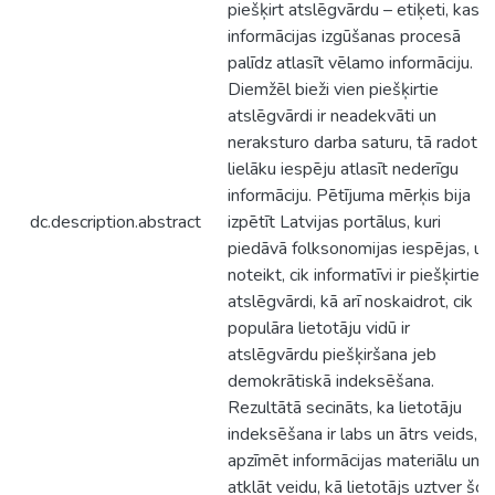
piešķirt atslēgvārdu – etiķeti, kas
informācijas izgūšanas procesā
palīdz atlasīt vēlamo informāciju.
Diemžēl bieži vien piešķirtie
atslēgvārdi ir neadekvāti un
neraksturo darba saturu, tā radot
lielāku iespēju atlasīt nederīgu
informāciju. Pētījuma mērķis bija
dc.description.abstract
izpētīt Latvijas portālus, kuri
piedāvā folksonomijas iespējas, un
noteikt, cik informatīvi ir piešķirtie
atslēgvārdi, kā arī noskaidrot, cik
populāra lietotāju vidū ir
atslēgvārdu piešķiršana jeb
demokrātiskā indeksēšana.
Rezultātā secināts, ka lietotāju
indeksēšana ir labs un ātrs veids, k
apzīmēt informācijas materiālu un
atklāt veidu, kā lietotājs uztver šo