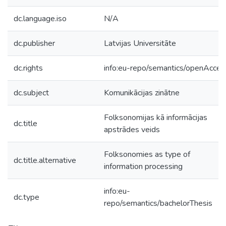
dc.language.iso
N/A
dc.publisher
Latvijas Universitāte
dc.rights
info:eu-repo/semantics/openAcces
dc.subject
Komunikācijas zinātne
Folksonomijas kā informācijas
dc.title
apstrādes veids
Folksonomies as type of
dc.title.alternative
information processing
info:eu-
dc.type
repo/semantics/bachelorThesis