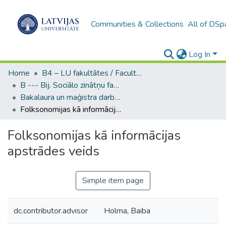
Communities & Collections
All of DSp
Log In
Home
B4 – LU fakultātes / Faculties of the UL
B --- Bij. Sociālo zinātņu fakultātes noslēguma darbi / Faculty of Social Sciences - Graduate works
Bakalaura un maģistra darbi (SZF) / Bachelor's and Master's theses
Folksonomijas kā informācijas apstrādes veids
Folksonomijas kā informācijas
apstrādes veids
Simple item page
dc.contributor.advisor
Holma, Baiba