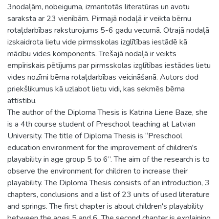
3nodaļām, nobeiguma, izmantotās literatūras un avotu
saraksta ar 23 vienībām. Pirmajā nodaļā ir veikta bērnu
rotaļdarbības raksturojums 5-6 gadu vecumā. Otrajā nodaļā
izskaidrota lietu vide pirmsskolas izglītības iestādē kā
mācību vides komponents. Trešajā nodaļā ir veikts
empīriskais pētījums par pirmsskolas izglītības iestādes lietu
vides nozīmi bērna rotaļdarbības veicināšanā. Autors dod
priekšlikumus kā uzlabot lietu vidi, kas sekmēs bērna
attīstību.
The author of the Diploma Thesis is Katrina Liene Baze, she
is a 4th course student of Preschool teaching at Latvian
University. The title of Diploma Thesis is “Preschool
education environment for the improvement of children's
playability in age group 5 to 6”. The aim of the research is to
observe the environment for children to increase their
playability. The Diploma Thesis consists of an introduction, 3
chapters, conclusions and a list of 23 units of used literature
and springs. The first chapter is about children's playability
between the ages 5 and 6. The second chapter is explaining