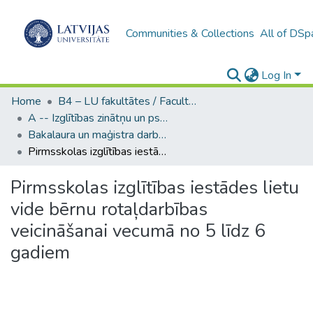
Communities & Collections
All of DSp
Log In
Home
B4 – LU fakultātes / Faculties of the UL
A -- Izglītības zinātņu un psiholoģijas fakultāte / Faculty of Education Sciences and Psychology
Bakalaura un maģistra darbi (PPMF) / Bachelor's and Master's theses
Pirmsskolas izglītības iestādes lietu vide bērnu rotaļdarbības veicināšanai vecumā no 5 līdz 6 gadiem
Pirmsskolas izglītības iestādes lietu
vide bērnu rotaļdarbības
veicināšanai vecumā no 5 līdz 6
gadiem