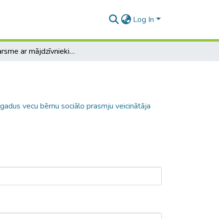
Log In
Saskarsme ar mājdzīvniekiem kā 1,5 - 3 gadus vecu bērnu sociālo prasmju veicinātāja pirmsskolas iestādē
gadus vecu bērnu sociālo prasmju veicinātāja