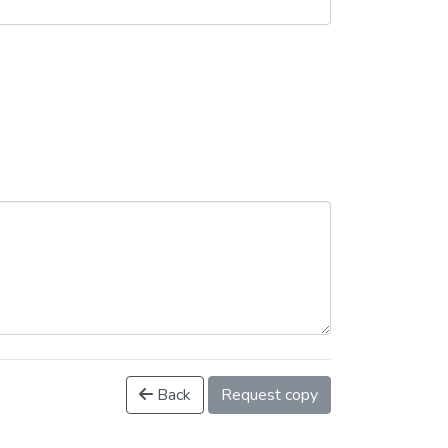
Back
Request copy