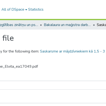
All of DSpace
Statistics
A -- Izglītības zinātņu un psiholoģijas fakultāte / Faculty of Education Sciences and Psychology
Bakalaura un maģistra darbi (PPMF) / Bachelor's and Master's theses
file
y for the following item:
Saskarsme ar mājdzīvniekiem kā 1,5 - 3 
ine_Elvita_ea17049.pdf