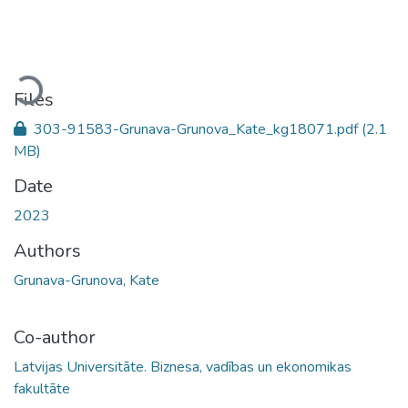
Loading...
Files
303-91583-Grunava-Grunova_Kate_kg18071.pdf
(2.1
MB)
Date
2023
Authors
Grunava-Grunova, Kate
Co-author
Latvijas Universitāte. Biznesa, vadības un ekonomikas
fakultāte