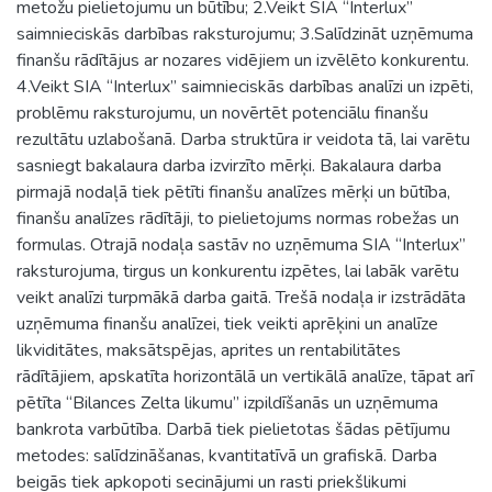
metožu pielietojumu un būtību; 2.Veikt SIA “Interlux”
saimnieciskās darbības raksturojumu; 3.Salīdzināt uzņēmuma
finanšu rādītājus ar nozares vidējiem un izvēlēto konkurentu.
4.Veikt SIA “Interlux” saimnieciskās darbības analīzi un izpēti,
problēmu raksturojumu, un novērtēt potenciālu finanšu
rezultātu uzlabošanā. Darba struktūra ir veidota tā, lai varētu
sasniegt bakalaura darba izvirzīto mērķi. Bakalaura darba
pirmajā nodaļā tiek pētīti finanšu analīzes mērķi un būtība,
finanšu analīzes rādītāji, to pielietojums normas robežas un
formulas. Otrajā nodaļa sastāv no uzņēmuma SIA “Interlux”
raksturojuma, tirgus un konkurentu izpētes, lai labāk varētu
veikt analīzi turpmākā darba gaitā. Trešā nodaļa ir izstrādāta
uzņēmuma finanšu analīzei, tiek veikti aprēķini un analīze
likviditātes, maksātspējas, aprites un rentabilitātes
rādītājiem, apskatīta horizontālā un vertikālā analīze, tāpat arī
pētīta “Bilances Zelta likumu” izpildīšanās un uzņēmuma
bankrota varbūtība. Darbā tiek pielietotas šādas pētījumu
metodes: salīdzināšanas, kvantitatīvā un grafiskā. Darba
beigās tiek apkopoti secinājumi un rasti priekšlikumi