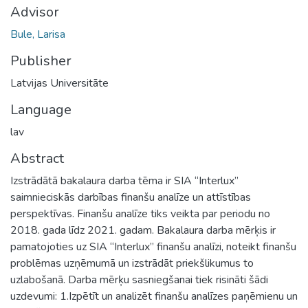
Advisor
Bule, Larisa
Publisher
Latvijas Universitāte
Language
lav
Abstract
Izstrādātā bakalaura darba tēma ir SIA “Interlux”
saimnieciskās darbības finanšu analīze un attīstības
perspektīvas. Finanšu analīze tiks veikta par periodu no
2018. gada līdz 2021. gadam. Bakalaura darba mērķis ir
pamatojoties uz SIA “Interlux” finanšu analīzi, noteikt finanšu
problēmas uzņēmumā un izstrādāt priekšlikumus to
uzlabošanā. Darba mērķu sasniegšanai tiek risināti šādi
uzdevumi: 1.Izpētīt un analizēt finanšu analīzes paņēmienu un