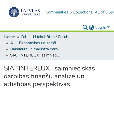
Communities & Collections
All of DSp
Log In
Home
B4 – LU fakultātes / Faculties of the UL
A -- Ekonomikas un sociālo zinātņu fakultāte / Faculty of Economics and Social Sciences
Bakalaura un maģistra darbi (ESZF) / Bachelor's and Master's theses
SIA “INTERLUX” saimnieciskās darbības finanšu analīze un attīstības perspektīvas
SIA “INTERLUX” saimnieciskās
darbības finanšu analīze un
attīstības perspektīvas