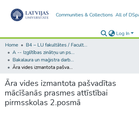
Communities & Collections
All of DSp
Log In
Home
B4 – LU fakultātes / Faculties of the UL
A -- Izglītības zinātņu un psiholoģijas fakultāte / Faculty of Education Sciences and Psychology
Bakalaura un maģistra darbi (PPMF) / Bachelor's and Master's theses
Āra vides izmantota pašvadītas mācīšanās prasmes attīstībai pirmsskolas 2.posmā
Āra vides izmantota pašvadītas
mācīšanās prasmes attīstībai
pirmsskolas 2.posmā