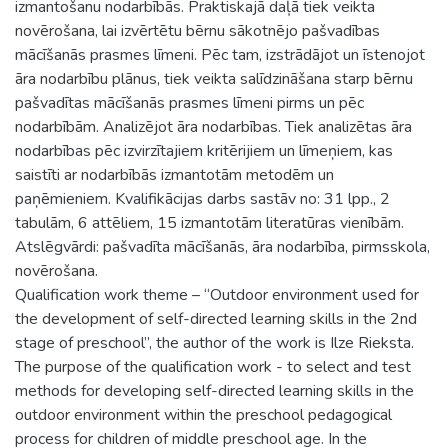
izmantošanu nodarbībās. Praktiskajā daļā tiek veikta
novērošana, lai izvērtētu bērnu sākotnējo pašvadības
mācīšanās prasmes līmeni. Pēc tam, izstrādājot un īstenojot
āra nodarbību plānus, tiek veikta salīdzināšana starp bērnu
pašvadītas mācīšanās prasmes līmeni pirms un pēc
nodarbībām. Analizējot āra nodarbības. Tiek analizētas āra
nodarbības pēc izvirzītajiem kritērijiem un līmeņiem, kas
saistīti ar nodarbībās izmantotām metodēm un
paņēmieniem. Kvalifikācijas darbs sastāv no: 31 lpp., 2
tabulām, 6 attēliem, 15 izmantotām literatūras vienībām.
Atslēgvārdi: pašvadīta mācīšanās, āra nodarbība, pirmsskola,
novērošana.
Qualification work theme – “Outdoor environment used for
the development of self-directed learning skills in the 2nd
stage of preschool”, the author of the work is Ilze Rieksta.
The purpose of the qualification work - to select and test
methods for developing self-directed learning skills in the
outdoor environment within the preschool pedagogical
process for children of middle preschool age. In the