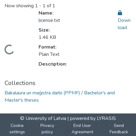
Now showing
1 - 1 of 1
Name:
license.txt
Down
load
Size:
1.46 KB
Format:
Loading...
Plain Text
Description:
Collections
Bakalaura un maģistra darbi (PPMF) / Bachelor's and
Master's theses
© University of Latvia |
powered by LYRASIS
Cookie
Privacy
End User
Send
settings
policy
Agreement
Feedback