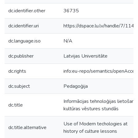
dc.identifier.other
36735
dc.identifier.uri
https://dspace.lu.lv/handle/7/114
dc.language.iso
N/A
dc.publisher
Latvijas Universitāte
dc.rights
info:eu-repo/semantics/openAcces
dc.subject
Pedagoģija
Informācijas tehnoloģijas lietošana
dc.title
kultūras vēstures stundās
Use of Modern techologies at
dc.title.alternative
history of culture lessons