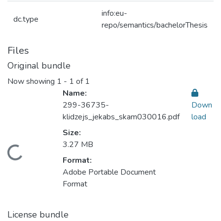
info:eu-
dc.type
repo/semantics/bachelorThesis
Files
Original bundle
Now showing
1 - 1 of 1
Name:
299-36735-
Down
klidzejs_jekabs_skam030016.pdf
load
Size:
3.27 MB
Loading...
Format:
Adobe Portable Document
Format
License bundle