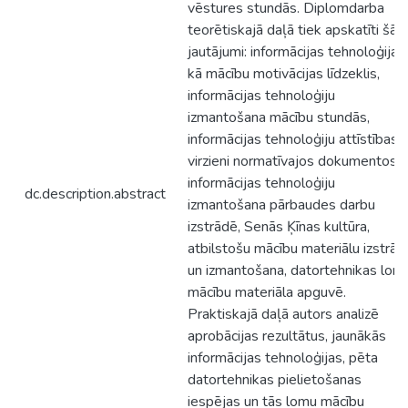
vēstures stundās. Diplomdarba
teorētiskajā daļā tiek apskatīti šādi
jautājumi: informācijas tehnoloģijas
kā mācību motivācijas līdzeklis,
informācijas tehnoloģiju
izmantošana mācību stundās,
informācijas tehnoloģiju attīstības
virzieni normatīvajos dokumentos,
informācijas tehnoloģiju
dc.description.abstract
izmantošana pārbaudes darbu
izstrādē, Senās Ķīnas kultūra,
atbilstošu mācību materiālu izstrād
un izmantošana, datortehnikas lom
mācību materiāla apguvē.
Praktiskajā daļā autors analizē
aprobācijas rezultātus, jaunākās
informācijas tehnoloģijas, pēta
datortehnikas pielietošanas
iespējas un tās lomu mācību