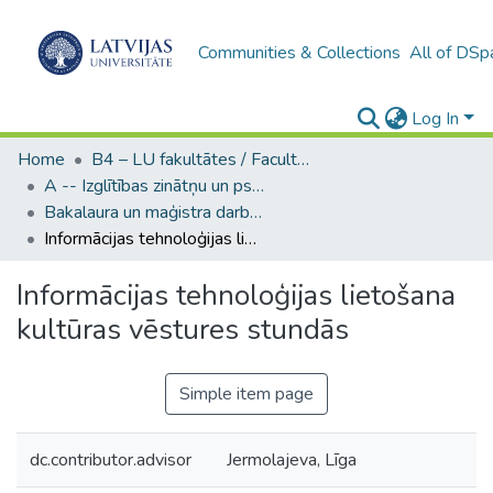
Communities & Collections
All of DSp
Log In
Home
B4 – LU fakultātes / Faculties of the UL
A -- Izglītības zinātņu un psiholoģijas fakultāte / Faculty of Education Sciences and Psychology
Bakalaura un maģistra darbi (PPMF) / Bachelor's and Master's theses
Informācijas tehnoloģijas lietošana kultūras vēstures stundās
Informācijas tehnoloģijas lietošana
kultūras vēstures stundās
Simple item page
dc.contributor.advisor
Jermolajeva, Līga