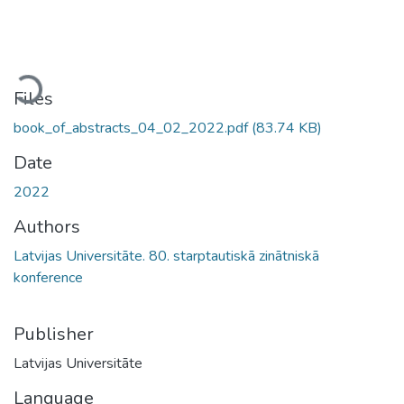
ading...
Files
book_of_abstracts_04_02_2022.pdf
(83.74 KB)
Date
2022
Authors
Latvijas Universitāte. 80. starptautiskā zinātniskā
konference
Publisher
Latvijas Universitāte
Language