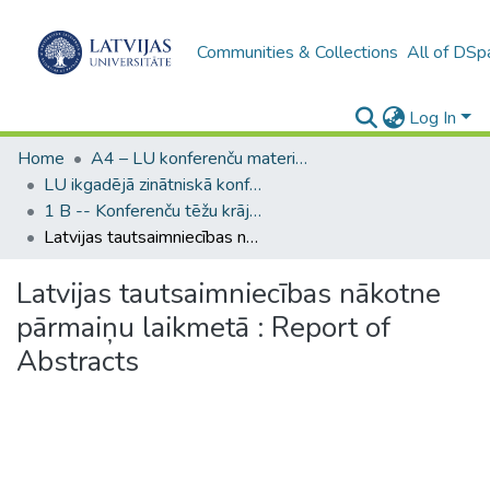
Communities & Collections
All of DSp
Log In
Home
A4 – LU konferenču materiāli / Conference papers of the UL
LU ikgadējā zinātniskā konference / Scientific Conference of the University of Latvia
1 B -- Konferenču tēžu krājumi (LU) / Conference abstracts
Latvijas tautsaimniecības nākotne pārmaiņu laikmetā : Report of Abstracts
Latvijas tautsaimniecības nākotne
pārmaiņu laikmetā : Report of
Abstracts