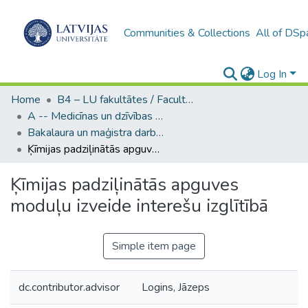
Communities & Collections
All of DSp
Log In
Home
B4 – LU fakultātes / Faculties of the UL
A -- Medicīnas un dzīvības zinātņu fakultāte / Faculty of Medicine and Life Sciences
Bakalaura un maģistra darbi (MDZF) / Bachelor's and Master's theses
Ķīmijas padziļinātās apguves moduļu izveide interešu izglītībā
Ķīmijas padziļinātās apguves
moduļu izveide interešu izglītībā
Simple item page
dc.contributor.advisor
Logins, Jāzeps