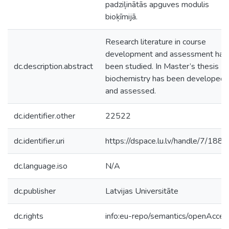
padziļinātās apguves modulis
bioķīmijā.
Research literature in course
development and assessment has
dc.description.abstract
been studied. In Master’s thesis
biochemistry has been developed
and assessed.
dc.identifier.other
22522
dc.identifier.uri
https://dspace.lu.lv/handle/7/188
dc.language.iso
N/A
dc.publisher
Latvijas Universitāte
dc.rights
info:eu-repo/semantics/openAcces