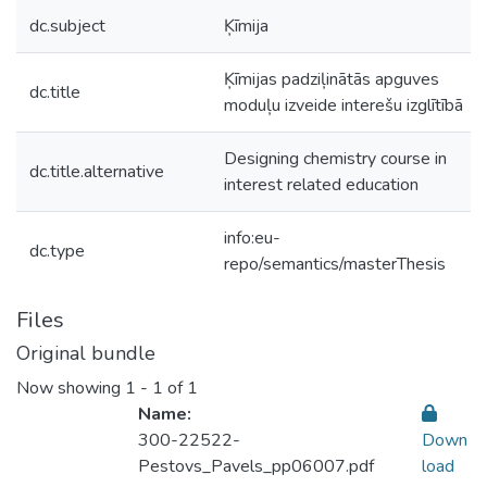
dc.subject
Ķīmija
Ķīmijas padziļinātās apguves
dc.title
moduļu izveide interešu izglītībā
Designing chemistry course in
dc.title.alternative
interest related education
info:eu-
dc.type
repo/semantics/masterThesis
Files
Original bundle
Now showing
1 - 1 of 1
Name:
300-22522-
Down
Pestovs_Pavels_pp06007.pdf
load