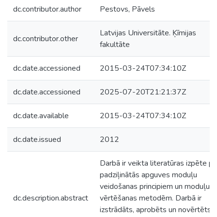
dc.contributor.author
Pestovs, Pāvels
Latvijas Universitāte. Ķīmijas
dc.contributor.other
fakultāte
dc.date.accessioned
2015-03-24T07:34:10Z
dc.date.accessioned
2025-07-20T21:21:37Z
dc.date.available
2015-03-24T07:34:10Z
dc.date.issued
2012
Darbā ir veikta literatūras izpēte pa
padziļinātās apguves moduļu
veidošanas principiem un moduļu
dc.description.abstract
vērtēšanas metodēm. Darbā ir
izstrādāts, aprobēts un novērtēts