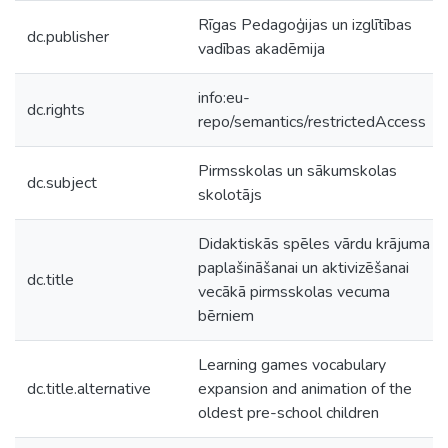
Rīgas Pedagoģijas un izglītības
dc.publisher
vadības akadēmija
info:eu-
dc.rights
repo/semantics/restrictedAccess
Pirmsskolas un sākumskolas
dc.subject
skolotājs
Didaktiskās spēles vārdu krājuma
paplašināšanai un aktivizēšanai
dc.title
vecākā pirmsskolas vecuma
bērniem
Learning games vocabulary
dc.title.alternative
expansion and animation of the
oldest pre-school children