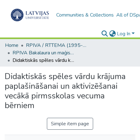
Communities & Collections
All of DSp
Log In
Home
RPIVA / RTTEMA (1995-2016)
RPIVA Bakalaura un maģistra darbi / RTTEMA Bachelor's and Master's theses (1995-2017)
Didaktiskās spēles vārdu krājuma paplašināšanai un aktivizēšanai vecākā pirmsskolas vecuma bērniem
Didaktiskās spēles vārdu krājuma
paplašināšanai un aktivizēšanai
vecākā pirmsskolas vecuma
bērniem
Simple item page