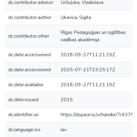
dc.contributor.advisor
Uršuļska, Vladislava
dc.contributor.author
Ukavica, Sigita
Rīgas Pedagoģijas un izglītības
dc.contributor.other
vadības akadēmija
dc.date.accessioned
2018-09-27T11:21:19Z
dc.date.accessioned
2025-07-21T23:25:17Z
dc.date.available
2018-09-27T11:21:19Z
dc.date.issued
2015
dc.identifier.uri
https://dspace.lu.lv/handle/7/43756
dc.language.iso
lav