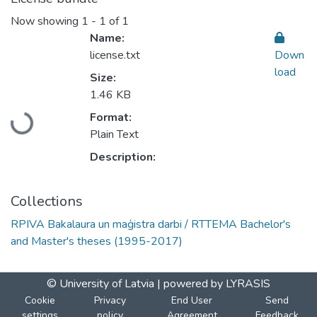
Now showing
1 - 1 of 1
Name:
license.txt
Down
load
Size:
1.46 KB
Loading...
Format:
Plain Text
Description:
Collections
RPIVA Bakalaura un maģistra darbi / RTTEMA Bachelor's
and Master's theses (1995-2017)
© University of Latvia |
powered by LYRASIS
Cookie
Privacy
End User
Send
settings
policy
Agreement
Feedback