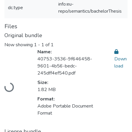
info:eu-
dc.type
repo/semantics/bachelorThesis
Files
Original bundle
Now showing
1 - 1 of 1
Name:
40753-3536-9f646458-
Down
9601-4b56-bedc-
load
245dff4ef540.pdf
Loading...
Size:
1.82 MB
Format:
Adobe Portable Document
Format
License bundle