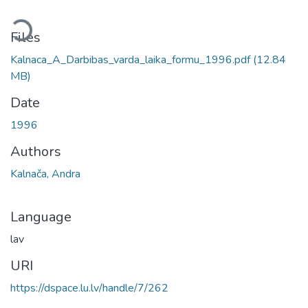
ding...
Files
Kalnaca_A_Darbibas_varda_laika_formu_1996.pdf
(12.84
MB)
Date
1996
Authors
Kalnača, Andra
Language
lav
URI
https://dspace.lu.lv/handle/7/262