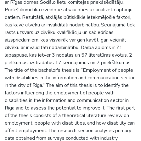
ar Rīgas domes Sociālo lietu komitejas priekšsēdētāju.
Priekšlikumi tika izveidotie atsaucoties uz analizēto aptauju
datiem. Rezultātā, atklājās būtiskākie ietekmējošie faktori,
kas kavē cilvēku ar invaliditāti nodarbinātību. Secinājumā tiek
rasts uzsvars uz cilvēku kvalifikāciju un sabiedrības
aizspriedumiem, kas visvairāk var gan kavēt, gan veicināt
cilvēku ar invaliditāti nodarbinātību. Darba apjoms ir 71
lapaspuse, kas ietver 3 nodaļas un 57 literatūras avotus, 2
pielikumus, izstrādātus 17 secinājumus un 7 priekšlikumus.
The title of the bachelor's thesis is “Employment of people
with disabilities in the information and communication sector
in the city of Riga.” The aim of this thesis is to identify the
factors influencing the employment of people with
disabilities in the information and communication sector in
Riga and to assess the potential to improve it. The first part
of the thesis consists of a theoretical literature review on
employment, people with disabilities, and how disability can
affect employment. The research section analyses primary
data obtained from surveys conducted with industry