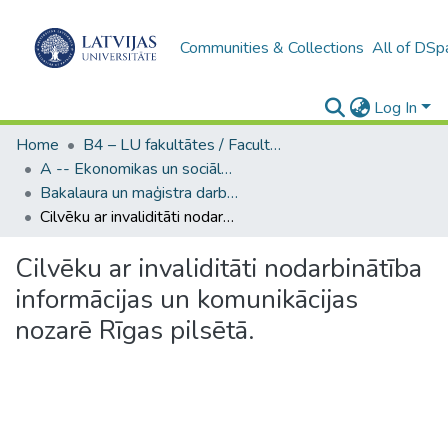
Communities & Collections
All of DSp
Log In
Home
B4 – LU fakultātes / Faculties of the UL
A -- Ekonomikas un sociālo zinātņu fakultāte / Faculty of Economics and Social Sciences
Bakalaura un maģistra darbi (ESZF) / Bachelor's and Master's theses
Cilvēku ar invaliditāti nodarbinātība informācijas un komunikācijas nozarē Rīgas pilsētā.
Cilvēku ar invaliditāti nodarbinātība
informācijas un komunikācijas
nozarē Rīgas pilsētā.