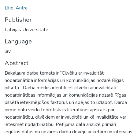
Līne, Antra
Publisher
Latvijas Universitāte
Language
lav
Abstract
Bakalaura darba temats ir “Cilvēku ar invaliditāti
nodarbinātība informācijas un komunikācijas nozarē Rīgas
pilsētā.” Darba mērķis identificēt cilvēku ar invaliditāti
nodarbinātības informācijas un komunikācijas nozarē Rīgas
pilsētā ietekmējošos faktorus un spējas to uzlabot. Darba
pirmo daļu veido teorētiskais literatūras apskats par
nodarbinātību, cilvēkiem ar invaliditāti un kā invaliditāte var
ietekmēt nodarbinātību. Pētījuma daļā analizē primāri
iegūtos datus no nozares darba devēju anketām un intervijas