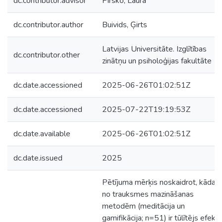
dc.contributor.advisor
Pirsko, Laura
dc.contributor.author
Buivids, Ģirts
Latvijas Universitāte. Izglītības
dc.contributor.other
zinātņu un psiholoģijas fakultāte
dc.date.accessioned
2025-06-26T01:02:51Z
dc.date.accessioned
2025-07-22T19:19:53Z
dc.date.available
2025-06-26T01:02:51Z
dc.date.issued
2025
Pētījuma mērķis noskaidrot, kādai
no trauksmes mazināšanas
metodēm (meditācija un
gamifikācija; n=51) ir tūlītējs efekt