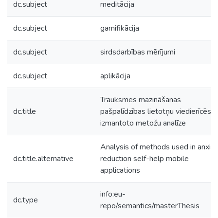
dc.subject
meditācija
dc.subject
gamifikācija
dc.subject
sirdsdarbības mērījumi
dc.subject
aplikācija
Trauksmes mazināšanas
dc.title
pašpalīdzības lietotņu viedierīcēs
izmantoto metožu analīze
Analysis of methods used in anxie
dc.title.alternative
reduction self-help mobile
applications
info:eu-
dc.type
repo/semantics/masterThesis