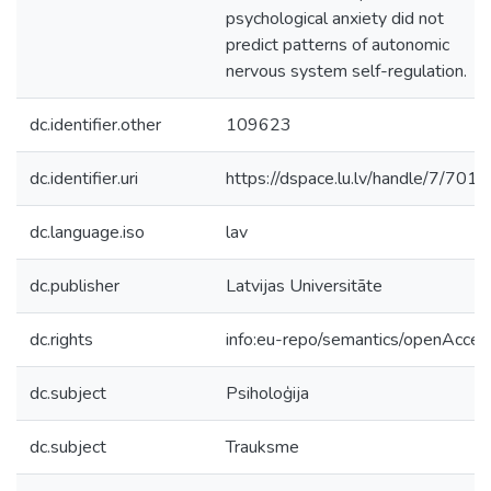
psychological anxiety did not
predict patterns of autonomic
nervous system self-regulation.
dc.identifier.other
109623
dc.identifier.uri
https://dspace.lu.lv/handle/7/701
dc.language.iso
lav
dc.publisher
Latvijas Universitāte
dc.rights
info:eu-repo/semantics/openAcces
dc.subject
Psiholoģija
dc.subject
Trauksme