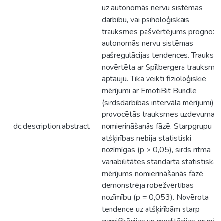
uz autonomās nervu sistēmas
darbību, vai psiholoģiskais
trauksmes pašvērtējums prognozē
autonomās nervu sistēmas
pašregulācijas tendences. Trauksm
novērtēta ar Spīlbergera trauksme
aptauju. Tika veikti fizioloģiskie
mērījumi ar EmotiBit Bundle
(sirdsdarbības intervāla mērījumi)
provocētās trauksmes uzdevuma u
dc.description.abstract
nomierināšanās fāzē. Starpgrupu
atšķirības nebija statistiski
nozīmīgas (p > 0,05), sirds ritma
variabilitātes standarta statistiskai
mērījums nomierināšanās fāzē
demonstrēja robežvērtības
nozīmību (p = 0,053). Novērota
tendence uz atšķirībām starp