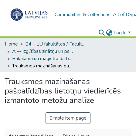
Communities & Collections
All of DSp
Log In
Home
B4 – LU fakultātes / Faculties of the UL
A -- Izglītības zinātņu un psiholoģijas fakultāte / Faculty of Education Sciences and Psychology
Bakalaura un maģistra darbi (PPMF) / Bachelor's and Master's theses
Trauksmes mazināšanas pašpalīdzības lietotņu viedierīcēs izmantoto metožu analīze
Trauksmes mazināšanas
pašpalīdzības lietotņu viedierīcēs
izmantoto metožu analīze
Simple item page