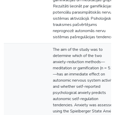
gamifikācijas un meditācijas grupā
Rezultāti liecināt par gamifikācijas
potenciālu parasimpātiskās nervu
sistēmas aktivizācijā. Psiholoģiskai
trauksmes pašvērtējums
neprognozē autonomās nervu
sistēmas pašregulācijas tendences
The aim of the study was to
determine which of the two
anxiety-reduction methods—
meditation or gamification (n = 51)
—has an immediate effect on
autonomic nervous system activity
and whether self-reported
psychological anxiety predicts
autonomic self-regulation
tendencies. Anxiety was assessed
using the Spielberger State Anxiet