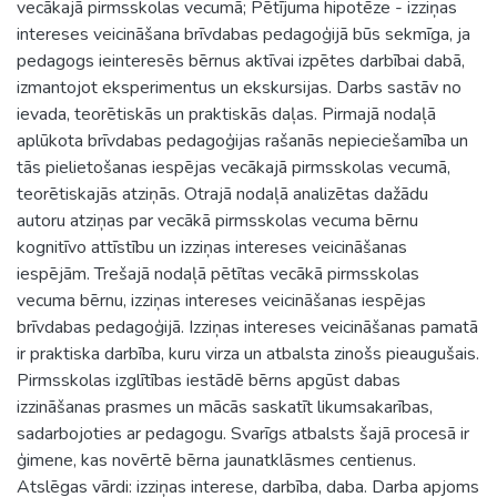
vecākajā pirmsskolas vecumā; Pētījuma hipotēze - izziņas
intereses veicināšana brīvdabas pedagoģijā būs sekmīga, ja
pedagogs ieinteresēs bērnus aktīvai izpētes darbībai dabā,
izmantojot eksperimentus un ekskursijas. Darbs sastāv no
ievada, teorētiskās un praktiskās daļas. Pirmajā nodaļā
aplūkota brīvdabas pedagoģijas rašanās nepieciešamība un
tās pielietošanas iespējas vecākajā pirmsskolas vecumā,
teorētiskajās atziņās. Otrajā nodaļā analizētas dažādu
autoru atziņas par vecākā pirmsskolas vecuma bērnu
kognitīvo attīstību un izziņas intereses veicināšanas
iespējām. Trešajā nodaļā pētītas vecākā pirmsskolas
vecuma bērnu, izziņas intereses veicināšanas iespējas
brīvdabas pedagoģijā. Izziņas intereses veicināšanas pamatā
ir praktiska darbība, kuru virza un atbalsta zinošs pieaugušais.
Pirmsskolas izglītības iestādē bērns apgūst dabas
izzināšanas prasmes un mācās saskatīt likumsakarības,
sadarbojoties ar pedagogu. Svarīgs atbalsts šajā procesā ir
ģimene, kas novērtē bērna jaunatklāsmes centienus.
Atslēgas vārdi: izziņas interese, darbība, daba. Darba apjoms