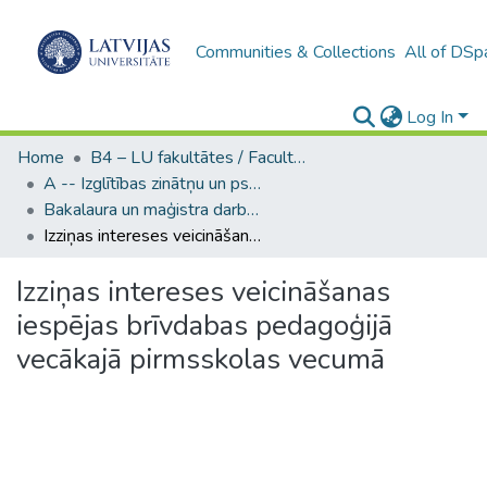
Communities & Collections
All of DSp
Log In
Home
B4 – LU fakultātes / Faculties of the UL
A -- Izglītības zinātņu un psiholoģijas fakultāte / Faculty of Education Sciences and Psychology
Bakalaura un maģistra darbi (PPMF) / Bachelor's and Master's theses
Izziņas intereses veicināšanas iespējas brīvdabas pedagoģijā vecākajā pirmsskolas vecumā
Izziņas intereses veicināšanas
iespējas brīvdabas pedagoģijā
vecākajā pirmsskolas vecumā