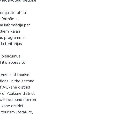
 iedzīvotāju viedokli
emju literatūra
nformācija,
ma informācija par
iem, kā arī
bas programma,
 teritorijas
 pielikumus.
it’s access to
eristic of tourism
ions. In the second
f Aluksne district
y of Aluksne district,
will be found opinion
ksne district.
tourism literature,