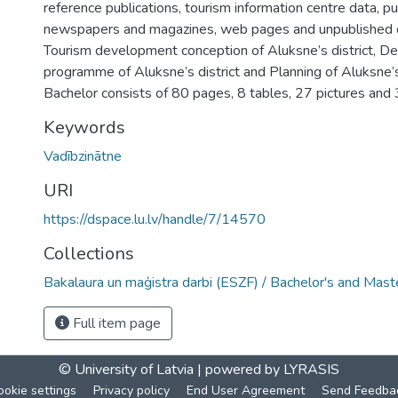
reference publications, tourism information centre data, pu
newspapers and magazines, web pages and unpublished
Tourism development conception of Aluksne’s district, 
programme of Aluksne’s district and Planning of Aluksne’s d
Bachelor consists of 80 pages, 8 tables, 27 pictures and 
Keywords
Vadībzinātne
URI
https://dspace.lu.lv/handle/7/14570
Collections
Bakalaura un maģistra darbi (ESZF) / Bachelor's and Mast
Full item page
© University of Latvia |
powered by LYRASIS
ookie settings
Privacy policy
End User Agreement
Send Feedba