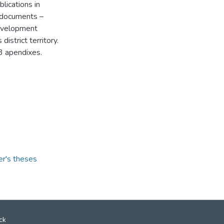
blications in
 documents –
Development
istrict territory.
3 apendixes.
er's theses
ck