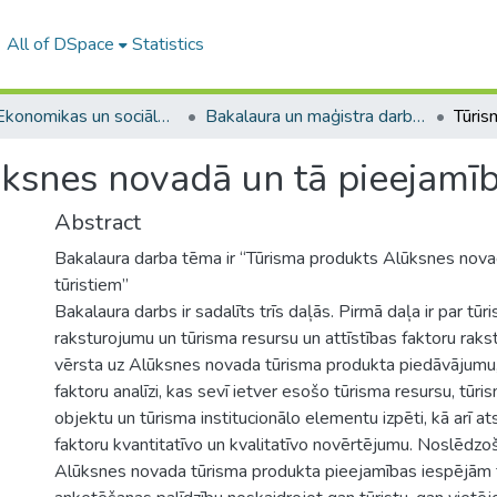
All of DSpace
Statistics
A -- Ekonomikas un sociālo zinātņu fakultāte / Faculty of Economics and Social Sciences
Bakalaura un maģistra darbi (ESZF) / Bachelor's and Master's theses
ksnes novadā un tā pieejamīb
Abstract
Bakalaura darba tēma ir “Tūrisma produkts Alūksnes nova
tūristiem”
Bakalaura darbs ir sadalīts trīs daļās. Pirmā daļa ir par tū
raksturojumu un tūrisma resursu un attīstības faktoru rakst
vērsta uz Alūksnes novada tūrisma produkta piedāvājumu, 
faktoru analīzi, kas sevī ietver esošo tūrisma resursu, tū
objektu un tūrisma institucionālo elementu izpēti, kā arī at
faktoru kvantitatīvo un kvalitatīvo novērtējumu. Noslēdzoš
Alūksnes novada tūrisma produkta pieejamības iespējām t