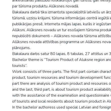
anketēšanas palīdzību noskaidrojot gan tūristu, gan vietējo
par tūrisma produktu Alūksnes novadā.
Bakalaura darbā tika izmantota specializētā latviešu un ārz
tūrismā, uzziņu krājumi, tūrisma informācijas centrā iegūtā i
publikācijas presē, Interneta mājas lapas, kurās ir iegūsta
Alūksni, Alūksnes novadu un tur esošajiem tūrisma produkt
nepublicēti dokumenti – Alūksnes novada tūrisma attīstī
Alūksnes novada attīstības programma un Alūksnes novada
plānojums.
Bakalaura darbs satur 80 lapas, 8 tabulas, 27 attēlus un 3
Bachelor theme is “Tourism Product of Aluksne region and 
tourists”.
Work consists of three parts. The first part contain charact
product, tourism resources and tourism development funct
part there are analysis of tourism product and resources o
and the last, third part, is about tourism product availabilit
with the assistance of the examination and questionnaire 
of tourists and local residents about tourism product in Alu
In the bachelor authoress used special Latvian and foreign 