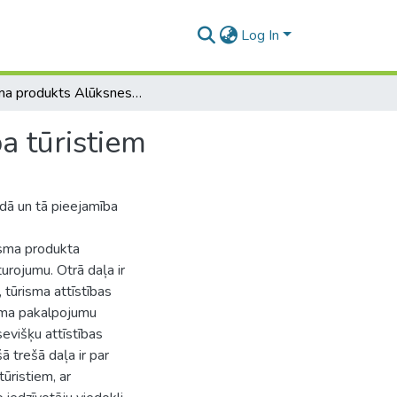
Log In
Tūrisma produkts Alūksnes novadā un tā pieejamība tūristiem
a tūristiem
dā un tā pieejamība
risma produkta
urojumu. Otrā daļa ir
tūrisma attīstības
risma pakalpojumu
sevišķu attīstības
ā trešā daļa ir par
ūristiem, ar