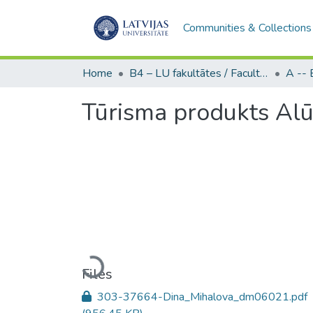
Communities & Collections
Home
B4 – LU fakultātes / Faculties of the UL
Tūrisma produkts Alū
Loading...
Files
303-37664-Dina_Mihalova_dm06021.pdf