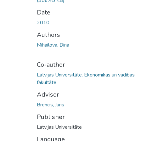
(956.45 KB)
Date
2010
Authors
Mihailova, Dina
Co-author
Latvijas Universitāte. Ekonomikas un vadības
fakultāte
Advisor
Brencis, Juris
Publisher
Latvijas Universitāte
Language