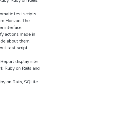
Ruby, Ruby on Rails,
omatic test scripts
em Horizon. The
r interface.
ify actions made in
code about them.
out test script
Report display site
k Ruby on Rails and
by on Rails, SQLite.