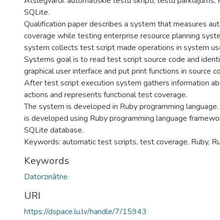
Atslēgvārdi: automātiskie testu skripti, testu pārklājums, 
SQLite.
Qualification paper describes a system that measures aut
coverage while testing enterprise resource planning syst
system collects test script made operations in system use
Systems goal is to read test script source code and ident
graphical user interface and put print functions in source 
After test script execution system gathers information ab
actions and represents functional test coverage.
The system is developed in Ruby programming language. 
is developed using Ruby programming language framewor
SQLite database.
Keywords: automatic test scripts, test coverage, Ruby, Ru
Keywords
Datorzinātne
URI
https://dspace.lu.lv/handle/7/15943