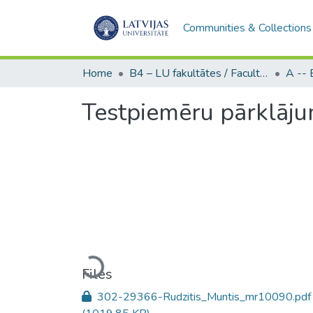
Communities & Collections
Home
B4 – LU fakultātes / Faculties of the UL
Testpiemēru pārklāju
Loading...
Files
302-29366-Rudzitis_Muntis_mr10090.pdf