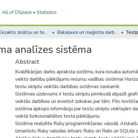
All of DSpace
Statistics
A -- Eksakto zinātņu un tehnoloģiju fakultāte / Faculty of Science and Technology
Bakalaura un maģistra darbi (EZTF) / Bachelor's and Master's theses
ma analīzes sistēma
Abstract
Kvalifikācijas darbs apraksta sistēmu, kura nosaka automā
veikto darbību pārklājumu resursu vadības sistēmai Horiz
testu skriptu veiktās darbības sistēmas saskarnē.
Sistēmas uzdevums ir testu skriptu pirmkodā atpazīt graf
veiktās darbības un ievietot izdrukas par tām. Pēc testēša
sistēma apkopo informāciju par testu skriptu veiktajām da
veiktā funkcionalitātes testa pārklājumu.
Sistēma realizēta Ruby programmēšanas valodā. Atskaišu
izmantots Ruby valodas ietvars Ruby on Rails un SQLite 