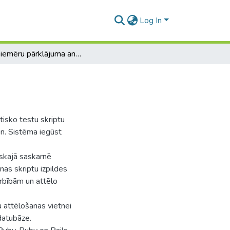
Log In
Testpiemēru pārklājuma analīzes sistēma
tisko testu skriptu
on. Sistēma iegūst
iskajā saskarnē
nas skriptu izpildes
rbībām un attēlo
 attēlošanas vietnei
datubāze.