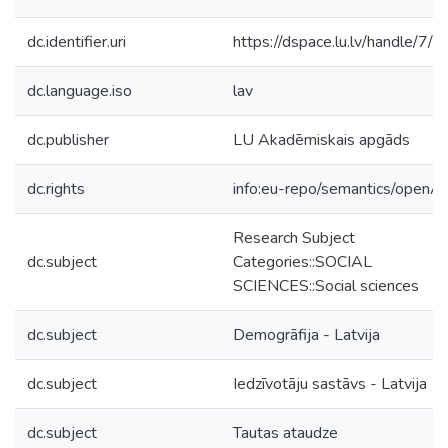
dc.identifier.uri
https://dspace.lu.lv/handle/7/
dc.language.iso
lav
dc.publisher
LU Akadēmiskais apgāds
dc.rights
info:eu-repo/semantics/openA
Research Subject
dc.subject
Categories::SOCIAL
SCIENCES::Social sciences
dc.subject
Demogrāfija - Latvija
dc.subject
Iedzīvotāju sastāvs - Latvija
dc.subject
Tautas ataudze