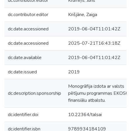
dc.contributor.editor
Krūmiņš, Juris
dc.contributor.editor
Krišjāne, Zaiga
dc.date.accessioned
2019-06-04T11:01:42Z
dc.date.accessioned
2025-07-21T16:43:18Z
dc.date.available
2019-06-04T11:01:42Z
dc.date.issued
2019
Monogrāfija izdota ar valsts
dc.description.sponsorship
pētījumu programmas EKOSOC
finansiālu atbalstu.
dc.identifier.doi
10.22364/talsai
dc.identifier.isbn
978­9934­18­410­9