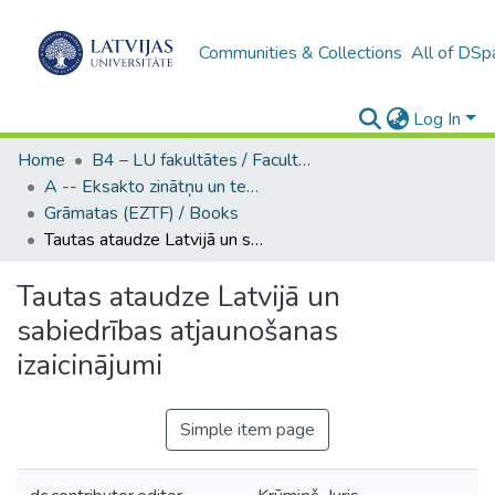
Communities & Collections
All of DSp
Log In
Home
B4 – LU fakultātes / Faculties of the UL
A -- Eksakto zinātņu un tehnoloģiju fakultāte / Faculty of Science and Technology
Grāmatas (EZTF) / Books
Tautas ataudze Latvijā un sabiedrības atjaunošanas izaicinājumi
Tautas ataudze Latvijā un
sabiedrības atjaunošanas
izaicinājumi
Simple item page