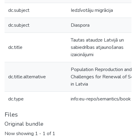
dc.subject
Iedzīvotāju migrācija
dc.subject
Diaspora
Tautas ataudze Latvijā un
dc.title
sabiedrības atjaunošanas
izaicinājumi
Population Reproduction and
dc.title.alternative
Challenges for Renewal of Soc
in Latvia
dc.type
info:eu-repo/semantics/book
Files
Original bundle
Now showing
1 - 1 of 1