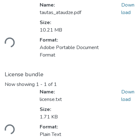
Name:
Down
tautas_ataudze.pdf
load
Size:
10.21 MB
Format:
ding...
Adobe Portable Document
Format
License bundle
Now showing
1 - 1 of 1
Name:
Down
license.txt
load
Size:
1.71 KB
Format:
ding...
Plain Text