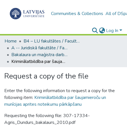
Communities & Collections
All of DSp
Log In
Home
B4 – LU fakultātes / Faculties of the UL
A -- Juridiskā fakultāte / Faculty of Law
Bakalaura un maģistra darbi (JF) / Bachelor's and Master's theses
Kriminālatbildība par šaujamieroču un munīcijas aprites noteikumu pārkāpšanu
Request a copy of the file
Enter the following information to request a copy for the
following item:
Kriminālatbildība par šaujamieroču un
munīcijas aprites noteikumu pārkāpšanu
Requesting the following file: 307-17334-
Agris_Dundurs_bakalaurs_2010.pdf