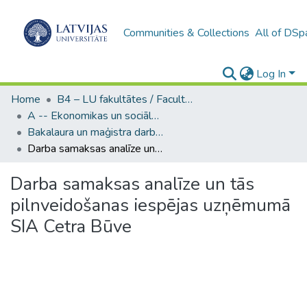
Communities & Collections
All of DSp
Log In
Home
B4 – LU fakultātes / Faculties of the UL
A -- Ekonomikas un sociālo zinātņu fakultāte / Faculty of Economics and Social Sciences
Bakalaura un maģistra darbi (ESZF) / Bachelor's and Master's theses
Darba samaksas analīze un tās pilnveidošanas iespējas uzņēmumā SIA Cetra Būve
Darba samaksas analīze un tās
pilnveidošanas iespējas uzņēmumā
SIA Cetra Būve