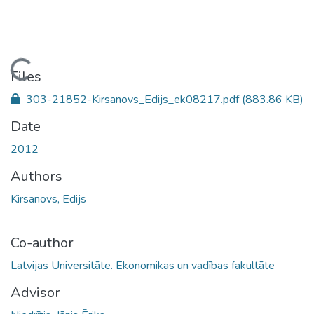
Loading...
Files
303-21852-Kirsanovs_Edijs_ek08217.pdf
(883.86 KB)
Date
2012
Authors
Kirsanovs, Edijs
Co-author
Latvijas Universitāte. Ekonomikas un vadības fakultāte
Advisor