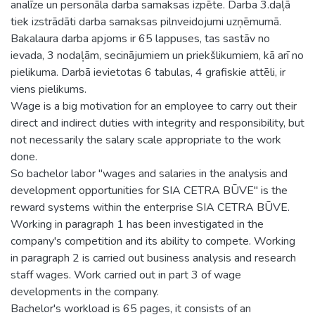
analīze un personāla darba samaksas izpēte. Darba 3.daļā
tiek izstrādāti darba samaksas pilnveidojumi uzņēmumā.
Bakalaura darba apjoms ir 65 lappuses, tas sastāv no
ievada, 3 nodaļām, secinājumiem un priekšlikumiem, kā arī no
pielikuma. Darbā ievietotas 6 tabulas, 4 grafiskie attēli, ir
viens pielikums.
Wage is a big motivation for an employee to carry out their
direct and indirect duties with integrity and responsibility, but
not necessarily the salary scale appropriate to the work
done.
So bachelor labor "wages and salaries in the analysis and
development opportunities for SIA CETRA BŪVE" is the
reward systems within the enterprise SIA CETRA BŪVE.
Working in paragraph 1 has been investigated in the
company's competition and its ability to compete. Working
in paragraph 2 is carried out business analysis and research
staff wages. Work carried out in part 3 of wage
developments in the company.
Bachelor's workload is 65 pages, it consists of an